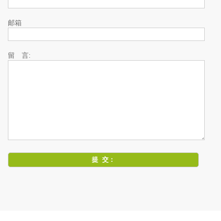
邮箱
留 言: