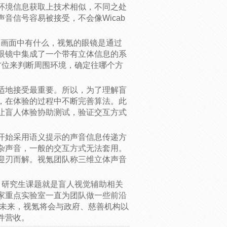
环境信息获取上技术相似，不同之处
音信号容易被接受，不会像Wicab
盲人画面中有什么，视氪的眼镜是通过
眼镜中集成了一个带有立体信息的系
方位来判断周围环境，确定往哪个方
适地接受最重要。所以，为了理解盲
，在体验的过程中不断完善算法。此
让盲人体验协助测试，验证交互方式
开始采用语义提示的声音信息传递方
杂声音，一般的交互方式无法套用。
迎刃而解。视氪团队称三维立体声音
，研究生课题就是盲人视觉辅助相关
家重点实验室一直为团队做一些前沿
 未来，视氪将会与政府、慈善机构以
件营收。