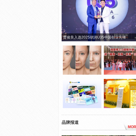
曹俊良入选2025胡润U35中国创业先锋
品牌报道
MOR