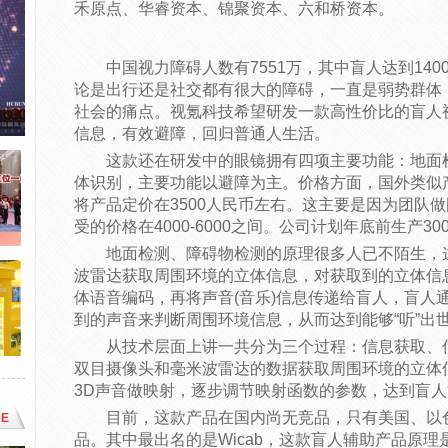
禾原点、华睿资本、锦聚资本、六和桥资本。
中国视力障碍人数有7551万，其中盲人达到14
论是出行还是社交都有很大的障碍，一直是弱势群体
社会的痛点。视氪科技希望研发一款高性价比的盲人
信息，有效避障，回归普通人生活。
这款还在研发中的眼镜拥有四项主要功能：地面
体识别，主要功能以避障为主。价格方面，国外类似
将产品定价在3500人民币左右。这主要是因为团队
受的价格在4000-6000之间。公司计划年底前生产
地面检测、障碍物检测的原理很多人已不陌生，
波雷达获取周围环境的立体信息，对获取到的立体信
体语音编码，再将声音(音乐)信息传递给盲人，盲人
到的声音来判断周围环境信息，从而达到能够“听”出
从技术层面上讲一共分为三个过程：信息获取、
双目摄像头和毫米波雷达的数据获取周围环境的立体
3D声音做映射，逐步调节映射函数的参数，达到盲
目前，这款产品在国内尚无竞品，只有美国、以
E
品。其中最出名的是Wicab，这款盲人辅助产品原