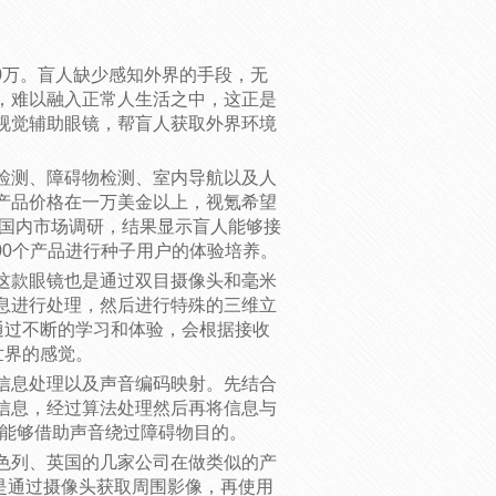
00万。盲人缺少感知外界的手段，无
，难以融入正常人生活之中，这正是
视觉辅助眼镜，帮盲人获取外界环境
检测、障碍物检测、室内导航以及人
产品价格在一万美金以上，视氪希望
做国内市场调研，结果显示盲人能够接
3000个产品进行种子用户的体验培养。
这款眼镜也是通过双目摄像头和毫米
息进行处理，然后进行特殊的三维立
通过不断的学习和体验，会根据接收
世界的感觉。
信息处理以及声音编码映射。先结合
信息，经过算法处理然后再将信息与
人能够借助声音绕过障碍物目的。
色列、英国的几家公司在做类似的产
理是通过摄像头获取周围影像，再使用