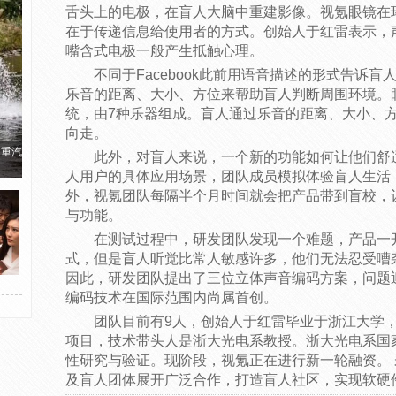
舌头上的电极，在盲人大脑中重建影像。视氪眼镜在
在于传递信息给使用者的方式。创始人于红雷表示，声
嘴含式电极一般产生抵触心理。
不同于Facebook此前用语音描述的形式告诉
乐音的距离、大小、方位来帮助盲人判断周围环境。
统，由7种乐器组成。盲人通过乐音的距离、大小、
向走。
国重汽
此外，对盲人来说，一个新的功能如何让他们舒
人用户的具体应用场景，团队成员模拟体验盲人生活
外，视氪团队每隔半个月时间就会把产品带到盲校，
与功能。
在测试过程中，研发团队发现一个难题，产品一
式，但是盲人听觉比常人敏感许多，他们无法忍受嘈
因此，研发团队提出了三位立体声音编码方案，问题
编码技术在国际范围内尚属首创。
团队目前有9人，创始人于红雷毕业于浙江大学
项目，技术带头人是浙大光电系教授。浙大光电系国
性研究与验证。现阶段，视氪正在进行新一轮融资。
及盲人团体展开广泛合作，打造盲人社区，实现软硬