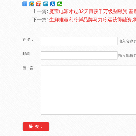
上一篇:
魔宝电源才过32天再获千万级别融资 
下一篇:
生鲜难赢利冷鲜品牌马力冷运获得融资,
姓 名：
输入名称 (*
邮箱
输入邮箱 (*
留 言: