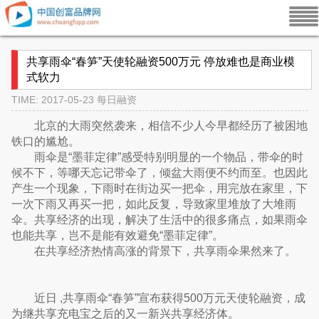
共享雨伞“春笋”天使轮融资500万元 停放难也是商业模
式软力
TIME: 2017-05-23
每日融资
北京的大雨突然袭来，相信不少人今早都经历了被困地
铁口的尴尬。
雨伞是“墨菲定律”感受特别明显的一个物品，带伞的时
候不下，等哪天忘记带伞了，倾盆大雨便不约而至。也因此
产生一个现象，下雨时在街边买一把伞，用完放在家里，下
一次下雨又再买一把，如此反复，导致家里堆放了大堆雨
伞。共享经济的出现，解决了生活中的很多痛点，如果雨伞
也能共享，岂不是能有效避免“墨菲定律”。
在共享经济热情高涨的背景下，共享雨伞果然来了。
近日 ,共享雨伞“春笋”宣布获得500万元天使轮融资，成
为继共享充电宝之后的又一新兴共享经济体。