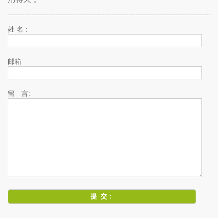
姓 名：
邮箱
留 言: