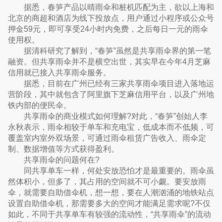
据悉，春笋产品以晴雨伞和桩机匹配为主，欲以上海和
北京的商超和酒店为线下投放点，用户通过小程序或公众号
押金59元，即可享受24小时内免费，之后每日一元的雨伞
使用权。
据清科研究了解到，“春笋”虽然是共享雨伞界的第一笔
融资。但共享雨伞并不是横空出世，其实早在今年4月芝麻
信用就已接入共享雨伞服务。
据悉，目前在广州已经有三家共享雨伞项目进入落地运
营阶段，其中就包含了阿里旗下芝麻信用平台，以及广州地
铁内部的便民伞。
共享雨伞的商业模式如何理解?对此，“春笋”创始人李
永秋表示，雨伞相较于单车和充电宝，低成本而不低频，可
覆盖室内室外双场景，可通过雨伞租赁广告收入、雨伞定
制、数据增值等方式获得盈利。
共享雨伞的问题何在?
同共享单车一样，何处安放恐怕才是最重要的。雨伞虽
然体积小，但多了，其占用的空间就不可小觑。要安放雨
伞，就需要自助借伞机，想一想，要在人潮汹涌的地铁站点
设置自助借伞机，那需要多大的空间才能满足需求呢?不仅
如此，不同于共享单车有较强的流动性，“共享雨伞”的流动