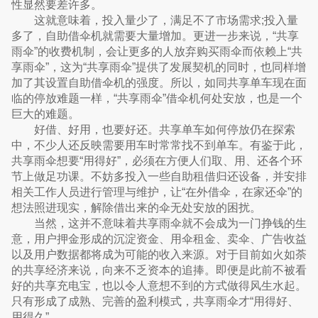
性显然要差许多。
这就意味着，投入量少了，满足不了市场需求;投入量
多了，自助借伞机就需要大量增加。更进一步来说，“共享
雨伞”的收费机制，会让更多的人放弃购买雨伞而依赖上“共
享雨伞”，这为“共享雨伞”提供了发展契机的同时，也同样增
加了其设置自助借伞机的强度。所以，如同共享单车现在面
临的停放难题一样，“共享雨伞”借伞机何处安放，也是一个
巨大的难题。
好借、好用，也要好还。共享单车如何停放仍在探索
中，不少人还反映需要用车时常常找不到单车。有鉴于此，
共享雨伞想要“用得好”，必须在方便人们取、用、还各个环
节上做足功课。不妨多投入一些自助租借归还设备，并安排
相关工作人员进行管理与维护，让“在外借伞，在家还伞”的
想法照进现实，解除借出来的伞无处安放的困扰。
当然，这并不意味着共享雨伞就不会成为一门挣钱的生
意，用户押金形成的沉淀资金、用伞租金、卖伞、广告收益
以及用户数据都将成为可能的收入来源。对于目前如火如荼
的共享经济来说，向来不乏资本的追捧。即便是此前不被看
好的共享充电宝，也以令人意想不到的方式做得风生水起。
只有形成了成熟、完善的盈利模式，共享雨伞才“用得好、
用得久”。