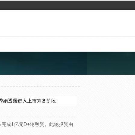
王秀娟透露进入上市筹备阶段
布完成1亿元D+轮融资。此轮投资由