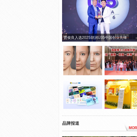
曹俊良入选2025胡润U35中国创业先锋
品牌报道
MOR