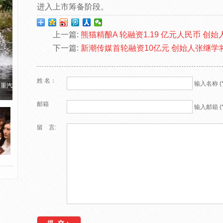
进入上市筹备阶段。
上一篇:
熊猫精酿A 轮融资1.19 亿元人民币 
下一篇:
新潮传媒首轮融资10亿元 创始人张继学
姓 名：
输入名称 (*
国重汽
邮箱
输入邮箱 (*
留 言: