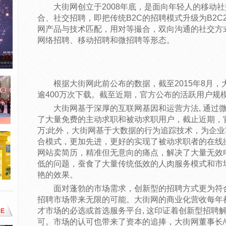
大街网创立于2008年底，是面向年轻人的移动
合、社交招聘，即把传统B2C的招聘模式升级为B2
网产品与技术匹配，用对等撮合，双向沟通的社交方
网络招聘、移动招聘和微招聘等形态。
根据大街网此前公布的数据，截至2015年8月，大
逾400万次下载。截至近期，官方公布的活跃用户规模
大街网基于深厚的互联网基因和运营方法, 通过微
了大量免费的主动求职和被动求职用户，截止近期，
万;此外，大街网基于大数据的行为追踪技术，为企业
合模式，更加先进，更好的实现了被动求职者的在线
网站卖简历，精准但无意向的痛点，解决了大量无效
低的问题，蚕食了大量传统低效的人肉服务模式和市
艳的效果。
面对蓬勃的市场需求，创新型的招聘方式更为符
招聘市场带来无限的可能。大街网的商业化营收每年
才市场的必选或首选服务平台, 这印证着创新型招聘
E
可。市场的认可也带来了资本的追捧，大街网董事长/