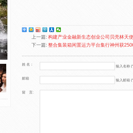
上一篇:
构建产业金融新生态创业公司贝壳林天
下一篇:
整合集装箱闲置运力平台集行神州获250
国重汽
姓 名：
输入名称 (*
邮箱
输入邮箱 (*
留 言: