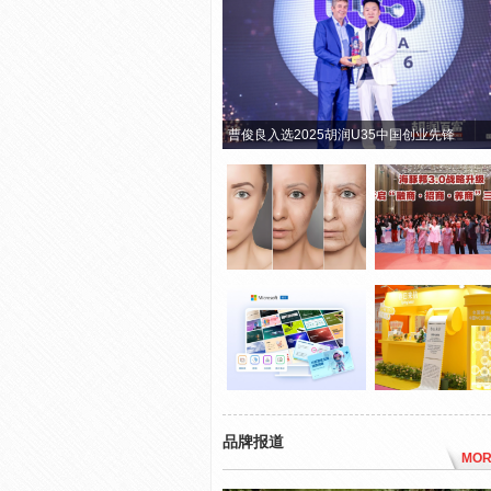
曹俊良入选2025胡润U35中国创业先锋
品牌报道
MOR