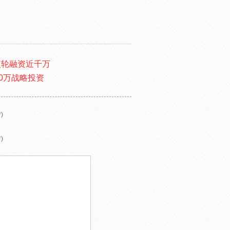
使轮融资近千万
0万战略投资
)
)