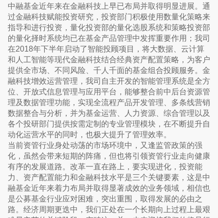
中融基金近年来在金融科技上早已布局并取得明显进展。通
过金融科技赋能投资研究，投资部门积极使用数量化策略来
指导和进行投资，量化投资部的量化选股系统和策略投资部
的量化择时系统均已在基金产品管理中发挥重要作用；我司
在2018年下半年启动了智能投顾项目，将大数据、云计算
和人工智能等现代金融科技结合经典资产配置策略，为客户
提供全市场、不同风险、千人千面的基金组合投顾服务。金
融科技增效运营管理，我司自主开发的智能管理系统是全方
位、开放式信息管理与应用平台，能够整合前中后台资源管
理及数据管理功能，实现全流程产品开发管理、多条线营销
数据整合与分析，并为基金运营、人力资源、综合管理以及
各个投研部门提供按需定制的专业管理模块，在不断提升自
动化运营水平的同时，也极大提升了管理效率。
当前资管行业身处动荡的市场环境中，又逢监管政策的强
化，虽然会带来短期的阵痛，但也将引领资管行业走向健康
有序的发展道路。改革一直在路上，要实现进化，投资能
力、资产配置能力和金融科技水平是三个关键要素，这是中
融基金近年来着力布局并取得显著成效的业务领域，相信也
是公募基金行业应对困难，突出重围，取得发展的必由之
路。经济周期更迭中，我们正处在一个长期向上过程上最艰