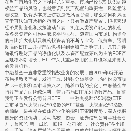
在当前市场生态之下显得尤为重要。市场已经深刻认识到纯
权益产品的风险，也就意识到资产配置的重要性。风险意味
着收益，投资从本质上讲就是做风险管理，那么如何将风险
置于可认知可承担的范围之内？只有做资产配置，根据宏观
经济周期变化和政策波动节奏，抓住大类资产轮动的机会，
在各类资产的机构中获取平均收益。随着国内市场机构资金
的占比扩大化以及机构投资者的不断专业化，低费率、透明
度高的ETF工具型产品也将得到更加广泛地使用。尤其是伴
随银行理财产品的净值化以及以资产配置策略为主的FOF产
品规模不断增长，ETF作为其重点使用的工具也将迎来更大
的发展机遇。
中融基金一直非常重视指数业务的发展，自2015年就开始
布局指数类产品，发行了五只指数分级基金，场内份额市场
占比一度排列全市场第八名。随着市场的变化，中融基金在
指数产品方面继续深耕，着力布局ETF系列指数产品。目前
我司正在发行公司首只ETF——中融央视财经50指数ETF，
是市场首只央视财经50指数的ETF基金。央视财经50指数
的编制，是央视在媒体产业化的指引下审时度势，深入挖掘
自身的资源优势，发动高校、协会、证券信息公司等社会各
方，兼顾“创新、成长、回报、公司治理、社会责任”多个维
度，千淘万漉多层精选个股而成，自成立以来持续大幅跑赢