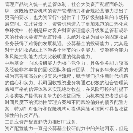
管理产品纳入统一的监管体制，社会大类资产配置面临洗
牌。这既给资管机构的资产管理能力和合规经营能力提出了
更高的要求，也为资管行业提供了十万亿级别体量的市场拓
展空间。在此背景下，资管机构进入了更加规范的白热化竞
争环境中，特别是应对客户财富管理需求升级和监管新规带
来的社会大类资产配置转换，以绝对收益为目标的固定收益
业务获得了难得的发展机遇。公募基金的投研能力，尤其是
对于大固收条线上下游各个环节的业务能力、资源整合能力
和风险控制能力成为比较明显的优势能力。
中融基金一向以投研能力为核心竞争力，具备业务能力较高
及经验非常丰富的固收团队和信评团队，并有多年来积累的
极为完善和高效的投资风控流程，赋予我们抓住新时代机遇
的信心和实力。我司固收投资业务将通过积极的组合管理策
略和严格的信评体系来实现绝对收益，在风险可控的前提下
为各类客户提供有竞争力的收益回报，为机构投资者提供各
时间尺度下的流动性管理方案和不同风险偏好的债券配置方
案，特别针对银行和保险机构可提供风险可控同时具备收益
弹性的各类产品。
二是应资产配置趋势力推ETF业务。
资产配置能力一直是公募基金投研能力中的关键因素，但是