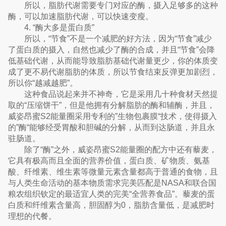
所以，脂肪代谢需要专门对应的酶，摄入足够多的这种
酶，可以加速脂肪代谢，可以快速变瘦。
4. “酶大多是蛋白质”
所以，“节食”不是一个减肥的好方法，因为“节食”减少
了蛋白质的摄入，自然也减少了酶的合成，并且“节食”会降
低基础代谢，从而能导致脂肪基础代谢量更少，你的体质变
成了更不易代谢脂肪的体质，所以节食结束反弹更加剧烈，
所以你“越减越肥”。
这种食品说起来并不神奇，它是采用几十种食材天然提
取的“压缩饼干”，但是他拥有分解脂肪的酶和辅酶，并且，
威姿昂蜜S2能量圈采用专利的”生物包裹膜“技术，使得摄入
的”酶“能够经受胃酸和胆碱的分解，从而到达肠道，并且永
驻肠道。
除了“酶”之外，威姿昂蜜S2能量圈的配方中还有藜麦，
它具有极高而且全面的营养价值，蛋白质、矿物质、氨基
酸、纤维素、维生素等微量元素含量都高于普通的食物，且
与人类生命活动的基本物质需求完美匹配是NASA和联合国
粮农组织钦定的最适宜人类的完美“全营养食品”。藜麦的蛋
白质和纤维素含量高，胆固醇为0，脂肪含量低，是减肥时
理想的代餐。