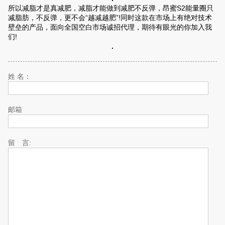
所以减脂才是真减肥，减脂才能做到减肥不反弹，昂蜜S2能量圈只
减脂肪，不反弹，更不会“越减越肥”!同时这款在市场上有绝对技术
壁垒的产品，面向全国空白市场诚招代理，期待有眼光的你加入我
们!
姓 名：
邮箱
留 言: