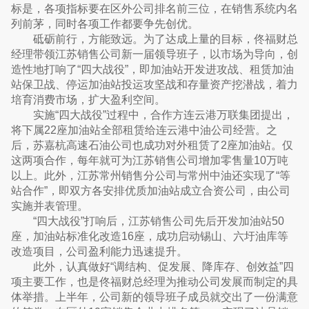
标是，各项指标要在区外公司排名前三位，在销售系统内名
列前茅，同时各项工作都要争先创优。
砥砺前行，方能致远。为了达成上量的目标，佟福财总
经理带领江苏销售公司新一届领导班子，以市场为导向，创
造性地打响了“四大战役”，即加油站开发进攻战、租赁加油
站保卫战、停运加油站投运攻坚战和存量资产挖潜战，着力
培育消费市场，扩大盈利空间。
实施“四大战役”过程中，合作方连云港万联集团提出，
将下属22座加油站全部租赁给连云港中油公司经营。之
后，苏嘉杭高速石油公司也成功对外租赁了2座加油站。仅
这两项合作，每年就可为江苏销售公司增加零售量10万吨
以上。此外，江苏常州销售分公司与常州中油还实现了“等
站合作”，即双方各安排优质加油站成立合资公司，由公司
实施并表管理。
“四大战役”打响后，江苏销售公司先后开发加油站50
座，加油站标准化改造16座，成功启动锡山、六圩油库等
改造项目，公司盈利能力迅速提升。
此外，认真做好“调结构、促发展、降库存、创效益”四
项主要工作，也是佟福财总经理为推动公司发展而制定的具
体举措。上半年，公司新的领导班子成员就交出了一份满意