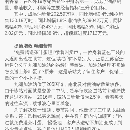
的答卷：在区外19家销售企业中排名第一，实现了油品销
量、非油收入、利润等主要经营指标“三升”的目标。
其中，成品油销量202.59万吨，同比增幅0.4%;纯枪销
售130.19万吨，同比增幅1.8%;非油收入39042万元，同比
增幅40%;非油利润3437万元，同比增幅35%;利润总额达
2.02亿元，同比增幅38.9%，超预算进度1713万元。
提质增效 精细营销
“免费赠送茶叶蛋哩!”循着叫卖声，一位身着蓝色工装的
人逐渐出现在眼前。这位“卖货郎”不是别人，正是江苏宿迁
销售分公司九洲加油站的站经理蔡维波。加油站经理不卖油
怎么送上茶叶蛋了?原来，这是该站为了留住客户、促销上
量的一个小小举措。
九洲加油站位于205国道，南北及对侧油站数量较多。
由于该站对面就是交警二中队，货车每次路过站前都选择快
速通过不进站。2016年，该站日销量仅为2.5吨。看着每天
的过往车流，蔡维波心里直着急。
为了解决这一难题，春节期间，他走访了二中队以融洽
关系，还自己掏钱买来鸡蛋，并在客户群内告知顾客：“路
过就免费送茶叶蛋。”慢慢地，客户从进站不加油变成了到
站少量补点油，客户群体也从20人增加到120人。