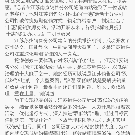
惠’这天去加油站加油充值呢，可以得到非油大礼包，很实
惠。”记者在江苏南京销售分公司隧道南站碰到了一位该站
的老客户，他对江苏销售公司推出的“十惠”活动十分认可。
公司打破传统短期促销方式，锁定终端客户，制定出台了
“十惠”促销奖励办法。活动开展以来，各项指标逐月提升，
“十惠”奖励办法见到了明显效果。
江苏苏州销售分公司建立的分类维护机制，成功开发了
苏州益文、国能昆仑、中能集团等大型客户。这是江苏销售
公司注重深化精细管理的又一亮点。
挖潜创效主要体现在对“双低站”的治理上。江苏淮安销
售分公司施河加油站经理孟桂香，是江苏销售公司“双低站”
治理的十大能手之一。她的经历可以说是江苏销售公司“双
低站”治理的一个典型案例。“治理‘双低站’就是要解决销量
和效益两个问题，最根本的还是销量问题。所以，双低治
理，重在上量。”她说道。
为了实现挖潜创效，江苏销售公司针对“双低站”较多的
实际，结合城乡加油站分布点多的现实，大力开展挖潜增效
活动，优化运行方式，深入推进“双低站”治理。通过目标责
任制落实、市场化运作、下放管理权限等方式，逐步实现
“双低站”扭亏。同时，公司还加大对小站的扶持力度，短时
间内就实现低销站摘帽率14%、低效站摘帽率39%、负效站