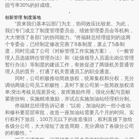
扭亏率30%的好成绩。
创新管理 制度落地
“原来我们基本以部门为主，协同效应比较差。为此，
我们专门成立了制度管理委员会、绩效管理委员会等机构，
大大增强了各部门的协同能力。”佟福财总经理提到的这两
个专委会，已经制定修改完善了8条制度，废止了5条制
度，同时完成了公司《对标管理工作实施方案》、《一般管
理人员选拔聘任管理办法》和《处级领导人员退出岗位管理
暂行办法》等制度的建设工作，有效促进了两级机关普通管
理人员的晋升，打通了机关普通员工的职业通道。
同时，公司积极推动简政放权，统筹集权和分权，充分
调动两级公司员工积极性，及时下发公司第一批简政放权清
单;突出考核兑现差异化，发挥激励作用，强化分配与贡献
紧密挂钩，实施精准激励，并试点实施加油站经理积分制。
佟福财总经理告诉记者：“以前，加油站的一些小改动
和修补要层层审批，改造一座加油站需要几个月的时间。实
行权利下放后，100万元以下的改造项目，权利直接下放给
各级分公司，大大缩短了改造周期，充分调动了各级分公司
的积极性。”