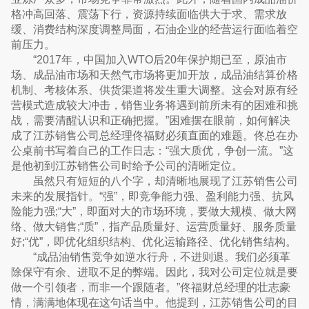
格冲高回落、震荡下行，资源持续面临供大于求、需求放
缓、消费结构深度调整局面，石油企业的经营运行面临着空
前压力。
“2017年，中国加入WTO后20年保护期已至，原油市
场、成品油市场和天然气市场将更加开放，成品油结算价格
机制、考核体系、供货渠道将发生重大调整。这会对原有经
营模式造成较大冲击，销售业务将遇到前所未有的困难和挑
战，需要清醒认识和正确把握。”困难摆在眼前，如何解决
成了江苏销售公司总经理佟福财必须直面的难题。佟总在办
公桌前书写着自己的工作日志：“强大质优，争创一流。”这
是他初到江苏销售公司时给予公司的清晰定位。
虽然只有短短的八个字，却清晰地展现了江苏销售公司
未来的发展指针。“强”，即竞争能力强、盈利能力强、抗风
险能力强;“大”，即面对大的市场环境，要做大规模、做大网
络、做大销售;“质”，指产品质量好、运营质量好、服务质量
好;“优”，即优化组织结构、优化运输路径、优化销售结构。
“成品油销售竞争如逆水行舟，不进则退。我们必须革
除保守有余、进取不足的弊端。因此，我对公司定位就是要
做一个引领者，而非一个跟随者。”佟福财总经理的壮志豪
情，满满地体现在这句话当中。他提到，江苏销售公司的目