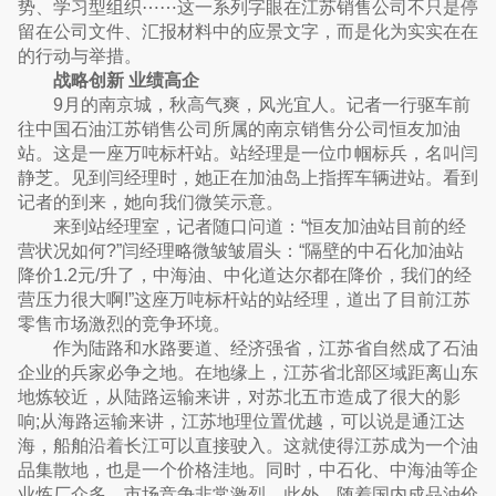
势、学习型组织⋯⋯这一系列字眼在江苏销售公司不只是停
留在公司文件、汇报材料中的应景文字，而是化为实实在在
的行动与举措。
战略创新 业绩高企
9月的南京城，秋高气爽，风光宜人。记者一行驱车前
往中国石油江苏销售公司所属的南京销售分公司恒友加油
站。这是一座万吨标杆站。站经理是一位巾帼标兵，名叫闫
静芝。见到闫经理时，她正在加油岛上指挥车辆进站。看到
记者的到来，她向我们微笑示意。
来到站经理室，记者随口问道：“恒友加油站目前的经
营状况如何?”闫经理略微皱皱眉头：“隔壁的中石化加油站
降价1.2元/升了，中海油、中化道达尔都在降价，我们的经
营压力很大啊!”这座万吨标杆站的站经理，道出了目前江苏
零售市场激烈的竞争环境。
作为陆路和水路要道、经济强省，江苏省自然成了石油
企业的兵家必争之地。在地缘上，江苏省北部区域距离山东
地炼较近，从陆路运输来讲，对苏北五市造成了很大的影
响;从海路运输来讲，江苏地理位置优越，可以说是通江达
海，船舶沿着长江可以直接驶入。这就使得江苏成为一个油
品集散地，也是一个价格洼地。同时，中石化、中海油等企
业炼厂众多，市场竞争非常激烈。此外，随着国内成品油价