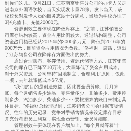
到你们这儿。”9月21日，江苏南京销售分公司的办卡人员走
进南京外国语学校，当天实现发卡量78张。发卡当天，该
校校长对发卡人员的服务态度十分满意，当场为学校办理了
3张充值卡、充值20000元。
资源创效主要体现在降低库存上。“之前，江苏销售公
司库存结构较高，资金占用比例较大。通过结构调整，公司
资金占用额已经从2015年的3000多万元，降低到2016年的
900万元，目前资金占用情况为负数。”佟福财一席话，道出
了江苏销售公司在降库存方面做出的努力。
通过合理摆布、客存借用、资源代储等方式，江苏销售
公司的库存已下降至10万吨，大量降低了资金占用成本。
对于外采资源，公司坚持“因地制宜，合理利用”原则，仅此
一项，去年就降低成本6亿元。
“我们的目的是创造效益，因此要全员算账、月月算
账。每个月销售多少油品、零售量多少、非油多少、费用控
制多少、汽油多少、柴油多少⋯⋯要根据算的账目来制定具
体目标。”佟福财总经理提到，江苏销售公司会根据市场情
况、往年的历史记录、竞争对手销售情况来设定库存目标，
并充分考虑员工利益，实现全员营销、全员算细账。
管理创效主要体现在客户增加上。“每个月就等着‘十