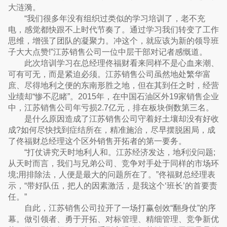
大涟漪。
“我们很多年没有组织过类似的学习培训了，老不充
电，感觉都快跟不上时代节奏了。通过学习我们转变了工作
思维，增强了团队的凝聚力。冲这个，就应该为新的领导班
子大大点赞!”江苏销售公司一位中层干部对记者感慨道。
此次培训学习在总经理佟福财看来同样不是心血来潮、
可有可无，而是紧迫必须。江苏销售公司虽然地处繁华富
庶、尽得地利之便的东南形胜之地，但在其到任之时，经营
业绩却“惨不忍睹”。2015年，在中国石油区外19家销售企业
中，江苏销售公司年亏损2.7亿元，排在板块倒数第三名。
是什么原因造成了江苏销售公司守着好土壤却没有好收
成?如何尽快找到症结所在，精准施治，尽早摆脱困局，成
了佟福财总经理这个区外销售开拓者的第一要务。
“打仗讲究天时地利人和。江苏经济发达，地利没问题;
从天时而言，我们与兄弟公司、竞争对手处于同样的市场环
境;用排除法，人便是最大的问题所在了。”佟福财总经理表
示，“带好队伍，把人的因素激活，是我这个‘班长’的首要责
任。”
自此，江苏销售公司拉开了一场打赢创效“翻身仗”的序
幕。做引领者、勇于开拓、对标管理、精细管理、竞争新优