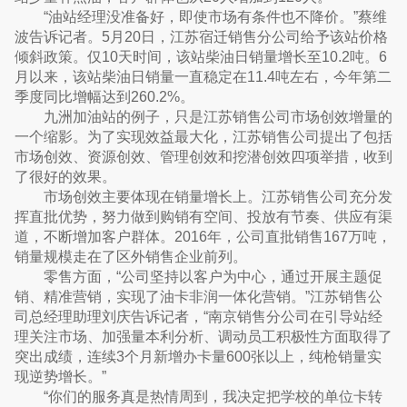
“油站经理没准备好，即使市场有条件也不降价。”蔡维
波告诉记者。5月20日，江苏宿迁销售分公司给予该站价格
倾斜政策。仅10天时间，该站柴油日销量增长至10.2吨。6
月以来，该站柴油日销量一直稳定在11.4吨左右，今年第二
季度同比增幅达到260.2%。
九洲加油站的例子，只是江苏销售公司市场创效增量的
一个缩影。为了实现效益最大化，江苏销售公司提出了包括
市场创效、资源创效、管理创效和挖潜创效四项举措，收到
了很好的效果。
市场创效主要体现在销量增长上。江苏销售公司充分发
挥直批优势，努力做到购销有空间、投放有节奏、供应有渠
道，不断增加客户群体。2016年，公司直批销售167万吨，
销量规模走在了区外销售企业前列。
零售方面，“公司坚持以客户为中心，通过开展主题促
销、精准营销，实现了油卡非润一体化营销。”江苏销售公
司总经理助理刘庆告诉记者，“南京销售分公司在引导站经
理关注市场、加强量本利分析、调动员工积极性方面取得了
突出成绩，连续3个月新增办卡量600张以上，纯枪销量实
现逆势增长。”
“你们的服务真是热情周到，我决定把学校的单位卡转