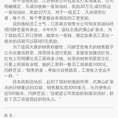
对于业绩奖励，江苏销售公司也是实打实地落实。公司
明确规定，凡成功收购一座加油站，奖励30万元;成功投运
一座加油站，奖励10万元。对于一线员工，凡业绩突出
者，每个月、每个季度都会有相应的工资奖励。
说到激励员工士气，江苏南京销售分公司恒友加油站经
理闫静芝最有体会。今年8月，该站主推武夷山矿泉水。为
了鼓励员工开口营销，她拿出一笔钱，规定如果员工卖出一
箱水的话就可以获得5元奖励。
为了提高大家的销售积极性，闫静芝把每天的销售数字
公示在微信群里，按照排名进行奖励，直接发放微信红包，
红包上写明哪位员工获得多少钱。站里的销售明星邵立红，
只要上班就有业绩。她的工资和一般员工就相差1000元。
闫静芝说：“销售的多，考核分自然就高，工资收入也会不
一样。”
排名机制启动后，起到了很好的激励作用，武夷山矿泉
水的日销量达到32箱，销售额实现3000多元，当月便售出
近500箱水。闫静芝说：“这都是公司奖励机制落实得好，鼓
起了员工你追我赶的劲头儿。”
姓 名：