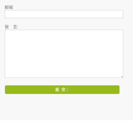
邮箱
留 言: