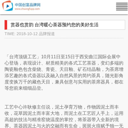
赏器也赏韵 台湾暖心茶器预约您的美好生活
TIME: 2018-10-12
品牌报道
「台湾顶级工艺」10月11日至15日于西安曲江国际会展中
心登场，表现设计、材质精美的各式工艺茶器，变幻多端的
陶瓷釉色包含柴烧、青瓷、天目釉、矿石结晶釉，为茶席增
添艺趣的各式壶器以及融入自然风景的简约茶具，随光影角
度变换万千的藏色天目，兼具创意与实用的茶席器具，都在
等您前来细细品尝。
工艺中心许耿修主任说，泥土孕育万物，作物因泥土而丰
收，花草因泥土而丰富大地，而泥土在工艺匠人手上，运用
高超的技法与精准窑烧温度的掌控，将茶器带入全新的境
界。茶器因泥土与火的交融而有生命，斑斑火痕赋予独一无