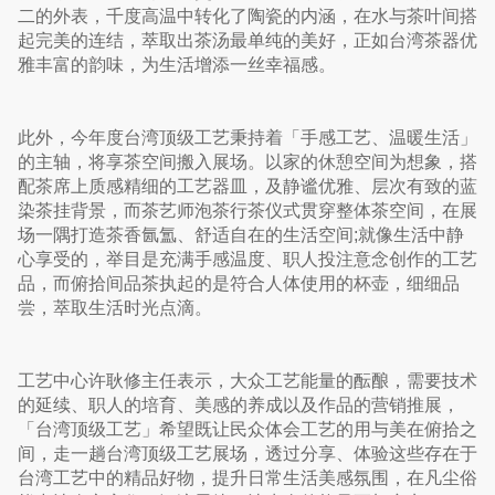
二的外表，千度高温中转化了陶瓷的内涵，在水与茶叶间搭
起完美的连结，萃取出茶汤最单纯的美好，正如台湾茶器优
雅丰富的韵味，为生活增添一丝幸福感。
此外，今年度台湾顶级工艺秉持着「手感工艺、温暖生活」
的主轴，将享茶空间搬入展场。以家的休憩空间为想象，搭
配茶席上质感精细的工艺器皿，及静谧优雅、层次有致的蓝
染茶挂背景，而茶艺师泡茶行茶仪式贯穿整体茶空间，在展
场一隅打造茶香氤氲、舒适自在的生活空间;就像生活中静
心享受的，举目是充满手感温度、职人投注意念创作的工艺
品，而俯拾间品茶执起的是符合人体使用的杯壶，细细品
尝，萃取生活时光点滴。
工艺中心许耿修主任表示，大众工艺能量的酝酿，需要技术
的延续、职人的培育、美感的养成以及作品的营销推展，
「台湾顶级工艺」希望既让民众体会工艺的用与美在俯拾之
间，走一趟台湾顶级工艺展场，透过分享、体验这些存在于
台湾工艺中的精品好物，提升日常生活美感氛围，在凡尘俗