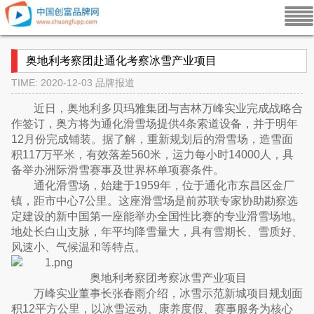
奥地利考察团赴通化考察冰雪产业项目
TIME: 2020-12-03
品牌报道
近日，奥地利多贝玛雅集团与吉林万峰实业完成战略合
作签订，奥方将为通化滑雪场提供4条索道设备，并于明年
12月份完成铺装。据了解，重新规划后的滑雪场，造雪面
积117万平米，有效落差560米，运力每小时14000人，具
备举办洲际滑雪赛事及世界杯单项赛条件。
通化滑雪场，始建于1959年，位于通化市东昌区金厂
镇，距市中心7公里。这座滑雪场是前苏联专家协助勘察选
定建设的新中国第一座能举办全国性比赛的专业滑雪场地。
地处长白山支脉，年平均降雪量大，具有雪期长、雪质好、
风速小、气候温和等特点。
奥地利考察团考察冰雪产业项目
万峰实业董事长张春雨介绍，冰雪示范新城项目规划面
积12平方公里，以冰雪运动、康养度假、赛事服务为核心