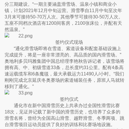
分三期建设。“一期主要涵盖滑雪场、温泉小镇和商业小
镇，计划2021年12月中旬运营。滑雪季自11月中旬至次年
3月末可接待50-70万人次。其他季节可接待30-50万人次。
五座不同档次酒店有1200间客房，2100张床位，并配有天
然温泉。”
签约仪式现场
“通化滑雪场即将在雪道、索道设备和配套基础设施上
完成提升，将是一座非常漂亮的、高品质的国内滑雪场。”
奥地利多贝玛雅集团中国总经理李艳秋告诉记者，该雪场将
拥有高、中、初级雪道33条，总长度约31公里。配有4条高
速运载缆车和6条魔毯，最大承载运力11490人/小时。“我们
刚刚完成北京延庆冬奥赛场的索道铺装任务，原班人马就转
移到了通化。”
签约仪式
通化市在新中国滑雪历史上共承办过全国性滑雪比赛
18次，见证并记载了新中国的滑雪历史，也培养了众多的
滑雪名将，曾经为全国高山滑雪、越野滑雪、冬季两项、跳
台滑雪项目运动员提供了良好的训练和比赛场地设施。