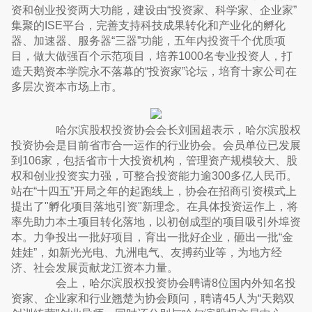
资和创业投资两大功能，建设由“投资家、科学家、企业家”
集聚的ISE平台，完善支持科技成果转化和产业化的孵化
器、加速器、服务器“三器”功能，五年内投资千个优质项
目，做大做强百个示范项目，培养1000名专业投资人，打
造天鹅资本学院永不落幕的“投资家”论坛，培育十家公司在
多层次资本市场上市。
哈尔滨股权投资协会会长刘国超表示，哈尔滨股权
投资协会是目前省市合一运作的行业协会。会员单位已发展
到106家，包括省市十大投资机构，管理资产规模较大、股
权和创业投资实力强，可整合投资能力逾300多亿人民币。
站在“十四五”开局之年的起跑线上，协会在招商引资模式上
提出了"孵化项目落地引资"新理念。在具体投资运作上，将
率先助力本土项目转化落地，以初创成型的项目吸引外埠资
本。力争投出一批好项目，育出一批好企业，砸出一批“金
娃娃”，如新光光电、九洲电气、友搏药业等，为地方经
济、社会发展贡献龙江资本力量。
会上，哈尔滨股权投资协会聘请8位国内外知名投
资家、企业家和行业翘楚为协会顾问，聘请45人为“天鹅双