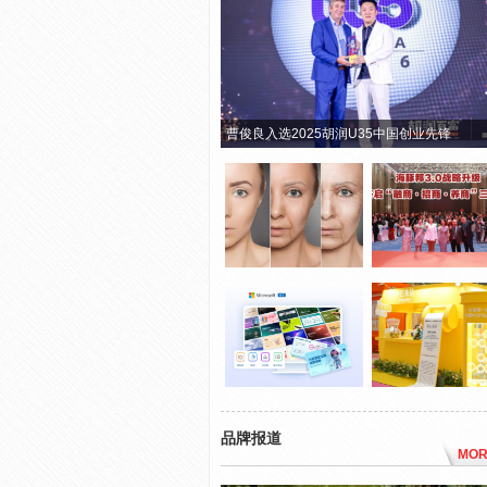
曹俊良入选2025胡润U35中国创业先锋
品牌报道
MOR