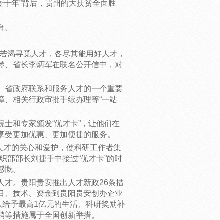
黄金十年”背后，贵州的大扶贫全面胜
台。
若渴寻觅人才，各尽其能用好人才，
贻琴、省长李炳军在联名公开信中，对
省政府联系和服务人才的一个重要
障、相关行政审批手续办理等“一站
和专家颁发“优才卡”，让他们在
享受更加优惠、更加便捷的服务。
人才的关心和爱护，使科研工作者集
织部部长刘捷手中接过“优才卡”的时
感慨。
才。贵阳贵安推出人才新政26条措
目、技术、资金到贵阳贵安创办企业
队给予最高1亿元的生活、科研奖励补
销等措施属于全国创新举措。