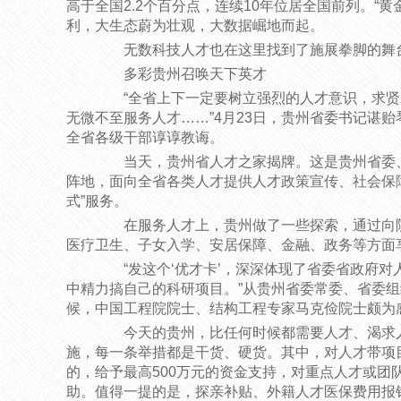
高于全国2.2个百分点，连续10年位居全国前列。“
利，大生态蔚为壮观，大数据崛地而起。
无数科技人才也在这里找到了施展拳脚的舞
多彩贵州召唤天下英才
“全省上下一定要树立强烈的人才意识，求贤
无微不至服务人才……”4月23日，贵州省委书记谌
全省各级干部谆谆教诲。
当天，贵州省人才之家揭牌。这是贵州省委、
阵地，面向全省各类人才提供人才政策宣传、社会保
式”服务。
在服务人才上，贵州做了一些探索，通过向院士
医疗卫生、子女入学、安居保障、金融、政务等方面
“发这个‘优才卡’，深深体现了省委省政府对
中精力搞自己的科研项目。”从贵州省委常委、省委组
候，中国工程院院士、结构工程专家马克俭院士颇为
今天的贵州，比任何时候都需要人才、渴求人
施，每一条举措都是干货、硬货。其中，对人才带项
的，给予最高500万元的资金支持，对重点人才或团
助。值得一提的是，探亲补贴、外籍人才医保费用报