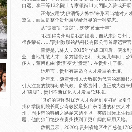
自远、李玉等13名院士专家领衔11支团队入驻或开
汪海波用“为伊消得人憔悴”来形容当地对人才
遵义，而且是整个贵州展现给外界的一种姿态。
从“贵漂”到“贵定”，筑梦“黄金十年”
“我觉得贵州就是我的福地，自从来到贵州，
很多荣誉……”贵州数联铭品科技有限公司首席运营
董博是吉林人，2015年学成归国后，便来到
国重汽
业。当地礼敬人才，多方提供便利。短短几年间，公司
多人，董博也由“贵漂”变为“贵定”，在贵州扎了根。
她坦言，贵州有最适合人才发展的土壤。
近年来，随着贵州以大数据为代表的高新技术产
引人注意的族群渐成气候。多彩贵州，也正成为越来
才“磁场”，贵州不断优化人才发展软环境。
“良好的蓝图对优秀人才会起到更好的吸引作用
州科学院副院长周少奇教授是从广东引进的科技人才
州，周少奇的科研之路越来越平坦。突破国际上生物脱
题，他的独门绝技在贵州找到了更广阔的应用天地。
数据显示，2020年贵州省地区生产总值17826