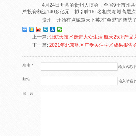
4月24日开幕的贵州人博会，全省9个市州共遴
总投资额达140多亿元，拟引聘161名相关领域高层
贵州，开始有点诚邀天下英才“会盟”的架势
上一篇:
让航天技术走进大众生活 航天25所产
下一篇:
2021年北京地区广受关注学术成果报
姓 名：
输入名称 (*
邮箱
输入邮箱 (*
留 言: