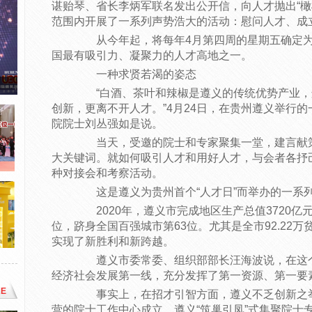
谌贻琴、省长李炳军联名发出公开信，向人才抛出“橄榄
范围内开展了一系列声势浩大的活动：慰问人才、成立
从今年起，将每年4月第四周的星期五确定为“
国最有吸引力、凝聚力的人才高地之一。
一种求贤若渴的姿态
“白酒、茶叶和辣椒是遵义的传统优势产业，
创新，更离不开人才。”4月24日，在贵州遵义举行
院院士刘丛强如是说。
当天，受邀的院士和专家聚集一堂，建言献策
大关键词。就如何吸引人才和用好人才，与会者各抒
种对接会和考察活动。
这是遵义为贵州首个“人才日”而举办的一系列
2020年，遵义市完成地区生产总值3720亿
位，跻身全国百强城市第63位。尤其是全市92.22
实现了新胜利和新跨越。
遵义市委常委、组织部部长汪海波说，在这个
经济社会发展第一线，充分发挥了第一资源、第一要
E
事实上，在招才引智方面，遵义不乏创新之举。
营的院士工作中心成立，遵义“筑巢引凤”式集聚院士