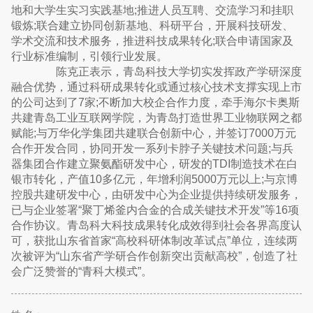
地和大学生实习实践基地;推进人员互聘、交流学习和挂职
锻炼;联合建立协同创新基地、科研平台，开展科技研发、
学术交流和技术服务，推进科技成果转化;联合申请国家及
行业标准编制，引领行业发展。
陈克正表示，青岛科技大学切实发挥政产学研深度
融合优势，通过科研成果转化或通过核心技术支撑实现上市
的公司达到了7家;不断加大校企合作力度，牵手海尔卡奥斯
共建青岛工业互联网学院，为青岛打造世界工业物联网之都
赋能;与万华化学集团共建联合创新中心，并签订7000万元
合作开发合同，协同开发一系列卡脖子关键技术问题;与兵
器集团合作建立聚氨酯研发中心，研发的TDI制造技术在白
银市转化，产值10多亿元，年增利润5000万元以上;与京博
控股共建研发中心，由研发中心为企业提供持续研发服务，
已与企业签署“聚丁烯釜内合金的合成关键技术开发”等16项
合作协议。青岛科大科技成果转化成效得到社会各界高度认
可，获批山东省首家“高校科研体制改革试点”单位，连续两
次被评为“山东省产学研合作创新突出贡献高校”，创造了社
会广泛赞誉的“青科大模式”。