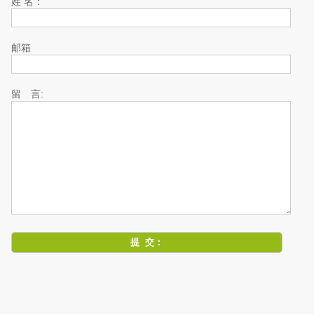
姓 名：
邮箱
留 言: