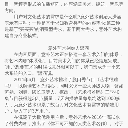
目、音频等形式的传播矩阵，内容涵盖美术、建筑、音乐等
方向。
用户对文化艺术的需求是什么呢?意外艺术创始人潇涵
表示有两种：一种是基于求知教育类型的内容需求;第二种
是基于“买买买”的消费型需求。基于两大需求，意外艺术构
建自身商业模式。
意外艺术创始人潇涵
在内容层面，意外艺术正在搭建一套艺术入门的体系，
将艺术内容“体系化”。目前美术入门的体系已经搭建完成。
“用户想要艺术的时候找意外就可以了，我们想成为一个艺
术系统的入口。”潇涵说。
2014年6月，意外艺术推出了脱口秀节目《艺术很难
吗》，以解读艺术为核心，同时采访一些大师级人物，譬如
蒋勋、刘墉、顾长卫等人。据悉，《艺术很难吗》三季40
集节目获得超3亿点播量，7天内播放量每集均达到1000多
万，为意外艺术积累了数百万对文化艺术有需求的精准用
户，导入了超3万用户。
在沉淀了大批优质用户后，意外艺术在2016年底试水
了付费内容，推出了《你不可不知的人类艺术名作》。对于