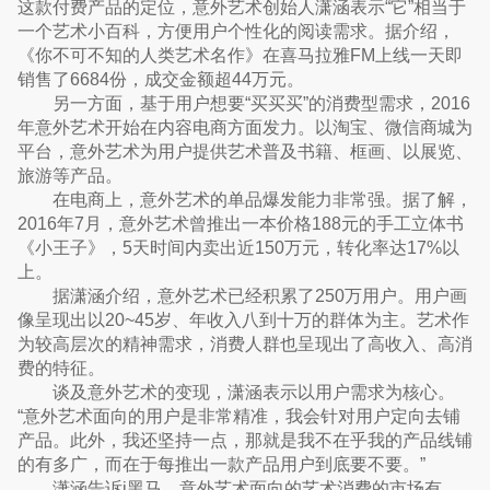
这款付费产品的定位，意外艺术创始人潇涵表示“它”相当于
一个艺术小百科，方便用户个性化的阅读需求。据介绍，
《你不可不知的人类艺术名作》在喜马拉雅FM上线一天即
销售了6684份，成交金额超44万元。
另一方面，基于用户想要“买买买”的消费型需求，2016
年意外艺术开始在内容电商方面发力。以淘宝、微信商城为
平台，意外艺术为用户提供艺术普及书籍、框画、以展览、
旅游等产品。
在电商上，意外艺术的单品爆发能力非常强。据了解，
2016年7月，意外艺术曾推出一本价格188元的手工立体书
《小王子》，5天时间内卖出近150万元，转化率达17%以
上。
据潇涵介绍，意外艺术已经积累了250万用户。用户画
像呈现出以20~45岁、年收入八到十万的群体为主。艺术作
为较高层次的精神需求，消费人群也呈现出了高收入、高消
费的特征。
谈及意外艺术的变现，潇涵表示以用户需求为核心。
“意外艺术面向的用户是非常精准，我会针对用户定向去铺
产品。此外，我还坚持一点，那就是我不在乎我的产品线铺
的有多广，而在于每推出一款产品用户到底要不要。”
潇涵告诉i黑马，意外艺术面向的艺术消费的市场有