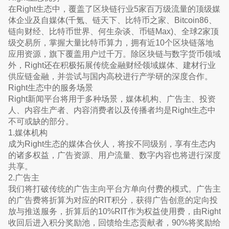
在Right生态中，覆盖了区块链行业5家百万级流量的顶级媒
体企业及自媒体(千氪、链天下、比特币之家、Bitcoin86、
链向财经、比特币世界、何生杂谈、币链Max)、全球2家顶
级交易所，掌握大量比特币算力，拥有近10个区块链落地
应用资源，旗下覆盖用户过千万。除区块链与数字货币领域
外，Right还在积极拓展传统金融财经领域媒体、建材行业
供应链金融，并尝试与国内高校进行产学研的深度合作。
Right生态中的服务场景
Right新闻平台将用于多种场景，媒体机构、广告主、投资
人、内容生产者、内容消费者以及传播者均是Right生态中
不可或缺的部分。
1.媒体机构
成为Right生态的媒体合伙人，将按不同级别，享有生态内
的诸多权益，广告资源、用户流量、数字内容也将进行深度
共享。
2.广告主
我们将打破传统的广告主向平台方单向付费的模式。广告主
的广告费将折算为对应的RIT积分，获得广告创意的定向投
放与推送服务，折算后的10%RIT作为权益使用费，由Right
收回后进入积分奖励池，回馈给生态贡献者，90%将奖励给