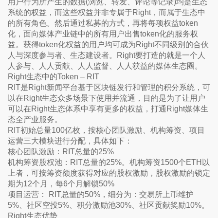
用户行为所产生的数据(浏览、转发、评论等记录)均是生态
系统的权益，而这些权益并非专属于Right，而属于生态中
的所有角色。然后通过私募的方式，再将每项权益token
化，面向媒体产业链中的所有用户出售token化的服务权
益。获得token化权益的用户均可成为Right不同级别的合伙
人与深度参与者、生态建设者。Right要打造的就是一个人
人参与、人人贡献、人人监督、人人获益的媒体生态圈。
Right生态中的Token – RIT
RIT是Right新闻平台基于区块链发行和管理的积分系统，可
以在Right生态众多场景下使用并流通，目的是为了让用户
可以在Right生态体系中享有更多的权益，打通Right媒体生
态全产业服务。
RIT初始总量100亿枚，按核心团队激励、机构筹资、项目
运营三大模块进行分配，具体如下：
核心团队激励：RIT总量的25%
机构筹资股权池：RIT总量的25%。机构筹资1500个ETH以
上者，可按筹资额度获得对应的股权激励，股权激励的锁定
期为12个月，每6个月解锁50%
项目运营： RIT总量的50%，细分为：交易所上币维护
5%、社区空投5%、积分激励池30%、社区贡献奖励10%。
Right生态优势