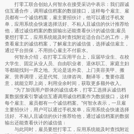
打零工联合创始人何智永在接受采访中表示：我们跟诚
信互通合作，调用诚信档案的数据接口，这样每个雇主、雇
员都有一个诚信档案，雇主要招伙计，他可以通过手机发
单，应用系统会快速选择活好、不粘人且诚信的伙计推荐给
他，通过诚信档案的数据输出还能查看伙计的诚信值;雇员
要想打零工，应用系统能及时查找附近适合自己的工作，并
查看雇主的诚信档案，了解雇主的诚信值，选择诚信雇主，
通过平台担保，不用担心雇主不付薪水。
何智永介绍，在打零工应用平台上，应届毕业生、在校
大学生、固定从业人员、自由职业者、退休职工、家庭主妇
等都能找到一席之地。无论是送外卖、上门美容美甲、搬
家、营养调理，还是代驾、法律咨询、翻译等，隻要你愿
意，就能立即上岗，利用业余时间，获取更多额外收入。
“为了加强用户群体的诚信成本，打零工选择从诚信档
案数据搜索引擎诚信互通调用诚信档案作为数据接口，这样
每个雇主、雇员都有一个诚信档案。”何智永表示，一旦雇
主要招伙计，用户可以通过手机发单，应用系统会快速选择
活好、不粘人且诚信的伙计推荐给他，通过诚信档案的数据
输出还能查看伙计的诚信值﹔
与此同时，雇员要想打零工，应用系统能及时查找附近