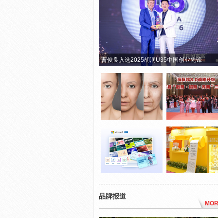
曹俊良入选2025胡润U35中国创业先锋
品牌报道
MOR