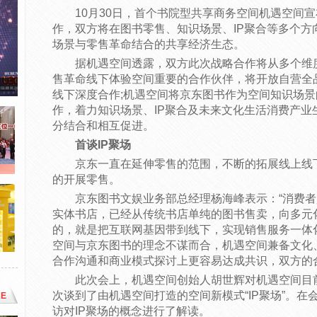
10月30日，首个书院型共享商务空间机遇空间
作，双方将在图书零售、知识场景、IP聚合等多个方
场景与零售革命结合的共享经济生态。
据机遇空间透露，双方此次战略合作将从多个维
售革命线下体验空间重要的合作伙伴，将开放自营全
线下深度合作;机遇空间将京东图书作为空间知识场
作，着力知识场景、IP聚合及未来文化生活消费产业
分结合和相互促进。
首谈IP聚场
京东一直在延伸零售的范围，不断的拓展线上线
的开展零售。
京东图书文娱业务部总经理杨海峰表示：“消费
实体书店，已经从传统书店单纯的图书售卖，向多元
的，就是把互联网基因带到线下，实现销售服务一体
空间与京东图书的理念不谋而合，机遇空间兼备文化
合作沟通和商业模式探讨上更容易达成共识，双方的
此次会上，机遇空间创始人胡世辉对机遇空间目前
次谈到了由机遇空间打造的空间新模式“IP聚场”。
E
访对IP聚场的概念进行了解读。