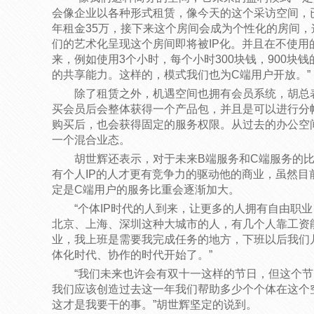
会像企业以各种形式租赁，像今天的这个采访空间，
年租金35万，接下来这个房间会成为个性化的房间，
们的艺术化呈现这个房间即将被IP化。并且在不使用
来，例如使用3个小时，每个小时300块钱，900块
的共享能力。这样的，模式我们也为C端用户开放。”
除了租赁之外，机遇空间也拥有会员系统，胡总表
买会员后会整体获得一个产品包，并且是可以进行分
购买后，也会获得固定的服务权限。从过去的办公空
一个混合业态。
胡世辉还表示，对于未来B端服务和C端服务的
有个人IP的人才更有竞争力的驱动他的商业，虽然目
定是C端用户的服务比重会逐渐加大。
“个体IP时代的人到来，让更多的人拥有自由职
北京、上海、深圳这种大城市的人，有几个人靠工资
业，我上班是需要我完成任务的地方，下班以后我们
体化时代、协作的时代开始了。”
“我们未来也许会有双十一这样的节日，但这个
我们应该创造过去这一年我们帮助多少个个体在这个
这才是我要干的事。”胡世辉坚定的说到。