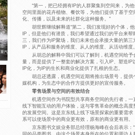
“第一，把已经拥有IP的人群聚集到空间来，为
空间里面的花卉植物、餐饮等，为他们提供了基于空间
化、传播，以及未来的社群化这种服务。”
胡世辉继续解释道“第二，我们发现好的个体，他
IP，但是他们有潜质，我们希望通过我们的平台来帮
三，我们作为IP聚场，我们未来也会承接大量的第三
IP，从产品和服务的维度、从人的维度、从活动维度。
国重汽
从胡总的解释中我们可以了解到，机遇空间给予
量，而是提供了一整套的解决方案，引入IP、塑造I
IP化，为IP的生长和商业化提供了扎根的生态。
胡总还透露，机遇空间近期将推出场景号，提供
媒机构，为生态中的合作方提供更好的宣传服务。
零售场景与空间的有效结合
机遇空间作为书院型共享商务空间的先行者，一
线下智能互动的用户体验，这与零售革命的概念高度
的发展空间。这是京东线上线下场景探索的重要需求
系可以使场景中的商业更有效，原有的商业更有用。
京东图书文娱业务部总经理杨海峰在会后表示：
同的品类图书，由这个场景本身所在的位置和周边人