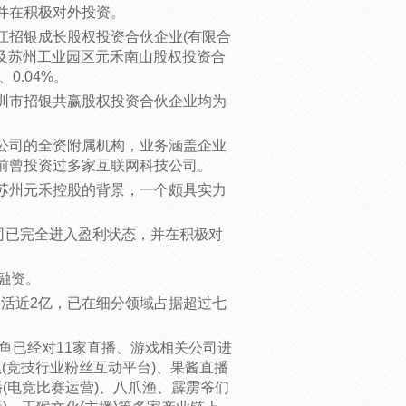
并在积极对外投资。
江招银成长股权投资合伙企业(有限合
以及苏州工业园区元禾南山股权投资合
、0.04%。
圳市招银共赢股权投资合伙企业均为
公司的全资附属机构，业务涵盖企业
前曾投资过多家互联网科技公司。
苏州元禾控股的背景，一个颇具实力
司已完全进入盈利状态，并在积极对
融资。
月活近2亿，已在细分领域占据超过七
斗鱼已经对11家直播、游戏相关公司进
木累(竞技行业粉丝互动平台)、果酱直播
直播(电竞比赛运营)、八爪渔、霹雳爷们