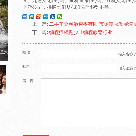
儿、九途文化(主播)、阿科鱼乐(主播)、挂机文化(主
下游公司，持股比例从4.81%至49%不等。
上一篇:
二手车金融渗透率有限 市场需求发展滞
下一篇:
编程猫领跑少儿编程教育行业
国重汽
姓 名：
输入名称 (*
邮箱
输入邮箱 (*
留 言: