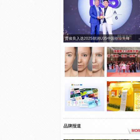
曹俊良入选2025胡润U35中国创业先锋
品牌报道
MOR