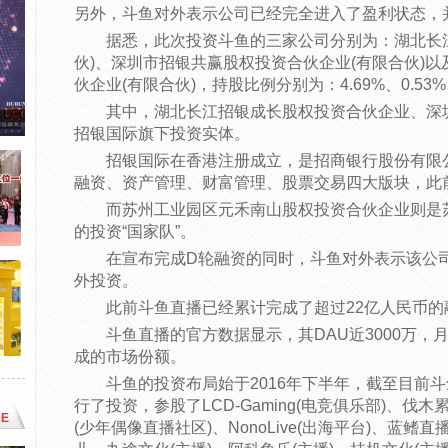
另外，斗鱼对外表示公司已经完全进入了盈利状态，
据悉，此次投资斗鱼的三家公司分别为：湖北长
伙)、深圳市招银共赢股权投资合伙企业(有限合伙)
伙企业(有限合伙)，持股比例分别为：4.69%、0.53%
其中，湖北长江招银成长股权投资合伙企业、深
招银国际旗下投资实体。
招银国际在香港注册成立，是招商银行股份有限
融资、资产管理、财富管理、股票交易四大版块，此
而苏州工业园区元禾南山股权投资合伙企业则是
的投资“国家队”。
在宣布完成D轮融资的同时，斗鱼对外表示该公
外投资。
此前斗鱼直播已经累计完成了超过22亿人民币的
斗鱼直播的官方数据显示，其DAU近3000万，
成的市场份额。
斗鱼的投资布局始于2016年下半年，截至目前
行了投资，参股了LCD-Gaming(电竞俱乐部)、伐
E
(少年偶像直播社区)、NonoLive(出海平台)、蓝鳍