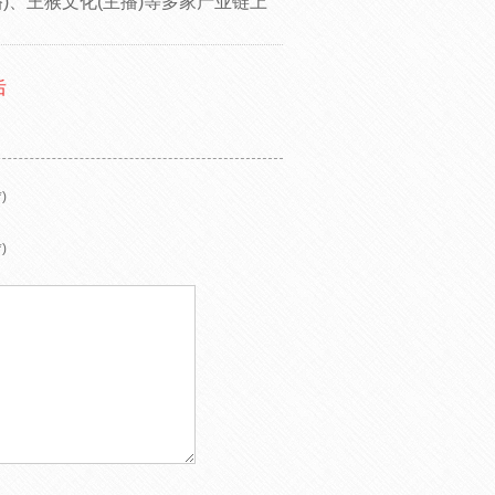
播)、王猴文化(主播)等多家产业链上
后
)
)