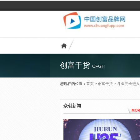
创富干货
CFGH
您现在的位置：
首页
>
创富干货
>
斗鱼完全进入
众创新闻
MOR