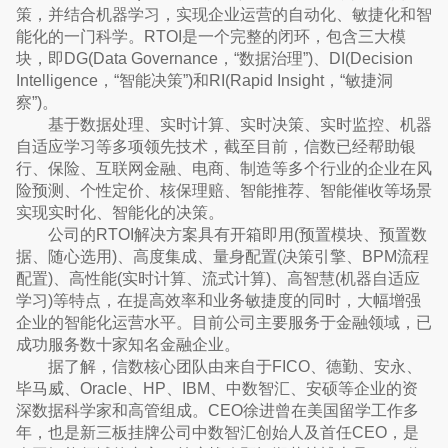
策，并结合机器学习，实现企业运营的自动化、敏捷化和智
能化的一门科学。RTOI是一个完整的闭环，包含三大模
块，即DG(Data Governance，“数据治理”)、DI(Decision
Intelligence，“智能决策”)和RI(Rapid Insight，“敏捷洞
察”)。
基于数据处理、实时计算、实时决策、实时监控、机器
自适应学习等多项领先技术，截至目前，信数已经帮助银
行、保险、互联网金融、电商、制造等多个行业的企业在风
险预测、个性定价、核保理赔、智能推荐、智能催收等场景
实现实时化、智能化的决策。
公司的RTOI解决方案具有开箱即用(预置模块、预置数
据、随心选用)、高度集成、量身配置(决策引擎、BPM流程
配置)、高性能(实时计算、流式计算)、高智慧(机器自适应
学习)等特点，在提高效率和业务敏捷度的同时，大幅增强
企业的智能化运营水平。目前公司主要服务于金融领域，已
成功服务数十家知名金融企业。
据了解，信数核心团队由来自于FICO、德勤、安永、
毕马威、Oracle、HP、IBM、中数智汇、安硕等企业的资
深数据科学家和高管组成。CEO徐进曾在美国留学工作多
年，也是新三板挂牌公司中数智汇创始人及首任CEO，是