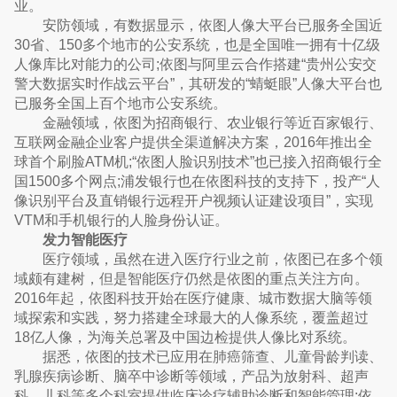
业。
安防领域，有数据显示，依图人像大平台已服务全国近
30省、150多个地市的公安系统，也是全国唯一拥有十亿级
人像库比对能力的公司;依图与阿里云合作搭建“贵州公安交
警大数据实时作战云平台”，其研发的“蜻蜓眼”人像大平台也
已服务全国上百个地市公安系统。
金融领域，依图为招商银行、农业银行等近百家银行、
互联网金融企业客户提供全渠道解决方案，2016年推出全
球首个刷脸ATM机;“依图人脸识别技术”也已接入招商银行全
国1500多个网点;浦发银行也在依图科技的支持下，投产“人
像识别平台及直销银行远程开户视频认证建设项目”，实现
VTM和手机银行的人脸身份认证。
发力智能医疗
医疗领域，虽然在进入医疗行业之前，依图已在多个领
域颇有建树，但是智能医疗仍然是依图的重点关注方向。
2016年起，依图科技开始在医疗健康、城市数据大脑等领
域探索和实践，努力搭建全球最大的人像系统，覆盖超过
18亿人像，为海关总署及中国边检提供人像比对系统。
据悉，依图的技术已应用在肺癌筛查、儿童骨龄判读、
乳腺疾病诊断、脑卒中诊断等领域，产品为放射科、超声
科、儿科等多个科室提供临床诊疗辅助诊断和智能管理;依