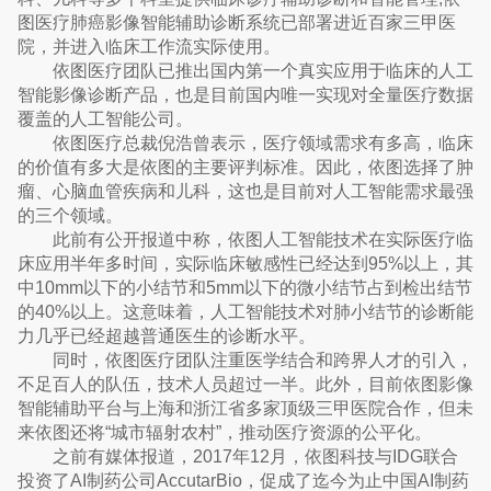
图医疗肺癌影像智能辅助诊断系统已部署进近百家三甲医
院，并进入临床工作流实际使用。
依图医疗团队已推出国内第一个真实应用于临床的人工
智能影像诊断产品，也是目前国内唯一实现对全量医疗数据
覆盖的人工智能公司。
依图医疗总裁倪浩曾表示，医疗领域需求有多高，临床
的价值有多大是依图的主要评判标准。因此，依图选择了肿
瘤、心脑血管疾病和儿科，这也是目前对人工智能需求最强
的三个领域。
此前有公开报道中称，依图人工智能技术在实际医疗临
床应用半年多时间，实际临床敏感性已经达到95%以上，其
中10mm以下的小结节和5mm以下的微小结节占到检出结节
的40%以上。这意味着，人工智能技术对肺小结节的诊断能
力几乎已经超越普通医生的诊断水平。
同时，依图医疗团队注重医学结合和跨界人才的引入，
不足百人的队伍，技术人员超过一半。此外，目前依图影像
智能辅助平台与上海和浙江省多家顶级三甲医院合作，但未
来依图还将“城市辐射农村”，推动医疗资源的公平化。
之前有媒体报道，2017年12月，依图科技与IDG联合
投资了AI制药公司AccutarBio，促成了迄今为止中国AI制药