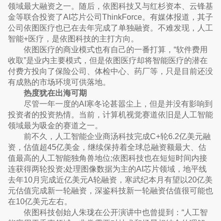
领域最大融资之一。随后，依图科技又与红杉资本、云锋基
金等联合投资了AI芯片公司ThinkForce。有媒体报道，其子
公司依图医疗也已在去年完成了单独融资。不难发现，人工
智能+医疗，是依图科技的主打方向。
依图医疗的商业模式也有自己的一番打算，“软件费用
收取”是业内主要模式，但是依图医疗却将智能医疗的潜在
付费方投向了保险公司、体检中心、药厂等，只是目前还没
有成熟的市场环境可供落地。
热度犹在出海可期
尽管一年一度的AI寒冬论甚嚣尘上，但是并没有影响到
投资者的投资热情。当前，计算机视觉赛道依旧是人工智能
领域最为吸金的赛道之一。
前不久，人工智能企业商汤科技完成C+轮6.2亿美元融
资，估值超45亿美金，继续保持着全球总融资额最大、估
值最高的人工智能独角兽地位;依图科技也在短短时间内接
连获得两轮投资;处理图像数据为主的AI芯片领域，地平线
去年10月完成近亿美元A轮融资，寒武纪本月有望以20亿美
元估值完成新一轮融资，深鉴科技新一轮融资估值很可能也
在10亿美元左右。
依图科技创始人朱珑在公开演讲中也曾提到：“人工智