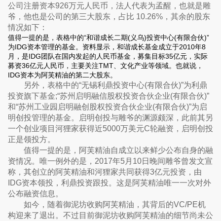
公司注册资本926万元人民币，法人代表为孟醒，也就是雕
爷，他也是公司的第三大股东，占比 10.26%，其余的股东
情况如下：
值得一提的是，表格中的“和谐成长二期(义乌)投资中心(有限合伙)”
为IDG资本管理的基金。资料显示，和谐成长基金成立于2010年8
月，是IDG团队在国内发起的人民币基金，募集目标35亿元，实际
募资36亿元人民币，主要关注TMT、文化产业等领域。也就说，
IDG资本为阿芙精油的第二大股东。
另外，表格中的“无锡利鼎投资中心(有限合伙)”为利鼎
投资旗下基金;“苏州启明融信股权投资合伙企业(有限合伙)”
和“苏州工业园启明融创股权投资合伙企业(有限合伙)”为启
明创投管理的基金。启明创投与雕爷的渊源颇深，此前其另
一个创业项目河狸家获得近5000万美元C轮融资，启明创投
正是领投方。
值得一提的是，阿芙精油自成立以来鲜少公布自身的融
资情况。唯一例外的是，2017年5月10日晚间雕爷曾发文宣
称，其创立的阿芙精油和河狸家共同获得3亿元投资，由
IDG资本领投，利鼎投资跟投。这是阿芙精油唯一一次对外
公布融资信息。
如今，随着御泥坊收购阿芙精油，其背后的VC/PE机
构迎来了退出。不过目前御泥坊收购阿芙精油的细节尚未公