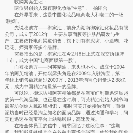
收购案诞生记：
两位男创始人深夜聊化妆品“生意”，一拍即合
在外界看来，这是中国化妆品电商老大和老二的一场
“联姻”。
先说收购方——御家汇，前身为湖南御家汇化妆品有限
公司，成立于2012年，主要从事面膜等护肤品研发与生
产，主要依托电商渠道销售，旗下拥有御泥坊、小迷糊、花
瑶花、师夷家等多个品牌。
需要指出的是，御家汇在今2月8日正式在深交所挂牌
上市，成为中国“电商面膜第一股”。
而被收购方——阿芙精油，来头也不小。成立于2004
年的阿芙精油，开始崭露头角是在2009年入驻淘宝，第二
年线上销售额就超过2000万，2013年淘宝总销量达2.88亿
元，成为中国精油销量第一的品牌。
可以说，御泥坊和阿芙精油都是在淘宝红利期迅速崛起
的第一代淘品牌。也正是在这时期，阿芙精油创始人雕爷与
御泥坊创始人戴跃锋相识，“那时阿芙开始接触淘宝，而御
泥坊当时已经是淘宝知名的面膜品牌，通过沟通和学习，阿
芙也迅速在淘宝平台上站稳脚跟，高速发展。”
在给全体员工的信中，雕爷回忆了这段往事：“这期
间，我和戴跃锋经常会在各种电商场合碰面，他给我的印象