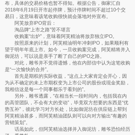
布，具体的交易价格也暂不得知。根据公告，御家汇自
2018年6月19日开市起停牌，预计停牌时间不超过10个交
易日，这意味着该笔收购很快就会落地对外宣布。
阿芙放弃IPO背后：
淘品牌“上市之路”苦不堪言
收购案“出炉”，意味着阿芙精油将放弃独立IPO。
按照原来的计划，阿芙精油明年冲刺IPO，如果顺利有
望于明年年底上市。如今，一旦收购案完成，阿芙精将并入
御泥坊，可以说是亲手了断了自己的IPO之路。
对此，雕爷并不觉得遗憾，他在内部信中认为这笔收购
是“一次愉快的合并”。
首先是期权的实际收益，“这点上大家肯定会开心，因
为从不确定的未上市期权变为上市公司的股份或现金奖励，
我相信这是每一个同事都乐于看到的”。
另外，雕爷透露，“在相当长一段时间内，包括我在内
的高管团队，不会有大的变动”，毕竟双方想要的东西是“优
势互补”，彼此学习对方长处，比如御泥坊在供应链上帮到
阿芙精油甚多，而阿芙精油团队则可以向对方输出“有趣的
营销策划”。
话虽如此，但阿芙精油选择并入御泥坊，雕爷恐怕经历