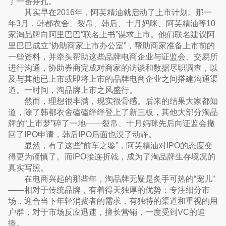
了一番挣扎。
其实早在2016年，阿芙精油就启动了上市计划。那一
年3月，韩都衣舍、裂帛、韩后、十月妈咪、阿芙精油等10
家淘品牌向阿里巴巴“联名上书”谋求上市。他们联名建议阿
里巴巴成立“协助商家上市办公室”，帮助商家准备上市前的
一些资料，并牵头帮助这些品牌电商企业与证监会、交易所
进行沟通，协助券商完成对商家的访谈和数据尽职调查，以
及与其他已上市或即将上市的品牌电商企业之间搭建沟通渠
道。一时间，淘品牌上市之风盛行。
然而，理想很丰满，现实很骨感。后来的结果大家都知
道，除了韩都衣舍磕磕绊绊登上了新三板，其他大部分淘品
牌的“上市梦”碎了一地——裂帛、十月妈咪先后向证监会撤
回了IPO申请，韩后IPO后面也没了动静。
显然，有了这些“前车之鉴”，阿芙精油对IPO的态度变
得更为谨慎了。而IPO接连折戟，成为了淘品牌生存境况的
真实写照。
在电商兴起的那些年，淘品牌无疑是炙手可热的“宠儿”
——相对于传统品牌，有着得天独厚的优势：专注细分市
场，迎合当下年轻消费者的需求，有独特的渠道和重视的用
户群，对于市场反应迅速，擅长营销，一度受到VC的追
捧。