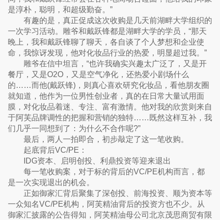
是淳朴，聪明，和超级勤奋。”
有趣的是，真正促成这次收购是几天前湖畔大学组织的
一次学习活动。雕爷和戴跃锋都是湖畔大学的学员，“那天
晚上，我和戴跃锋聊了聊天，各自谈了个人梦想和企业使
命，我惊讶发现，他对化妆品行业的热爱，明显超过我。”
雕爷在信中坦言，“也许我确实兴趣太广泛了，又是开
餐厅，又是O2O，又是空气净化，还热爱小剧场什么
的……而他(戴跃锋)，则真心喜欢研究化妆品，看他朋友圈
就知道，他作为一位男性创业者，真的在日常大量试用面
膜，对化妆品着迷、专注、富有激情。他对我的欣赏则来自
于阿芙品牌调性的把握和营销的独特……既然这样互补，我
们几乎一同想到了：为什么不合作呢?”
最后，两人一拍即合，初步敲定了这一笔收购。
起底背后VC/PE：
IDG资本、启明创投、利鼎投资等迎来退出
每一笔收购案，对于标的背后的VC/PE机构而言，都
是一次实现退出的机会。
正如御家汇背后聚集了深创投、前海投资、顺为资本等
一众知名VC/PE机构，阿芙精油背后的投资方也不少。从
御家汇披露的公告得知，阿芙精油母公司北京茂思商贸有限