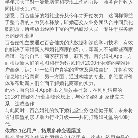
半年加大了对于流量增值和变现工作的力度，商务合作收入
同比增长117%。
据悉，百合佳缘的婚礼业务从今年才开始发力，这同样得益
于整合后的人力资本释放，即婚恋交友业务团队合并同质化
职能后，所释放出经验丰富的产品研发人员，专注于服务新
兴的婚礼业务。
百合婚礼主要通过百合佳缘的大数据和深度学习技术，有效
的解决了筹婚新人和婚礼商家的痛点，即新人不知哪些商家
靠谱、适合自己；商家获客难、获客贵。百合婚礼App一方
面根据新人们的意图和行为数据,超过2000个标签的精准用
户画像，识别每一位用户真实的需求及风格喜好，并将有效
信息输出给商家；另一方面，通过构建的专业、多维度评价
体系帮助新人们全面了解婚礼商家的实力。
此外，百合婚礼App推出之后效果显著，在刚刚结束的
2018中国婚礼行业高峰论坛上，与众多婚礼商家建立关
系、达成合作。
与此同时，百合婚礼的线下婚礼堂业务也稳健开展，未来将
通过联盟的形式助力行业升级——共同打造婚礼堂的4.0时
代。
依靠3.1亿用户，拓展多种变现渠道
整合后的百合佳缘集团拥有3.1亿用户，这些年轻用户是众