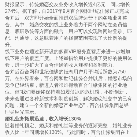
财报显示，传统婚恋交友业务收入增长近4亿元，同比增长
274%。据了解，自2017年9月百合网和世纪佳缘正式完成
合并后，双方即开始全面推进双品牌运营下的各项业务整
合。其中，婚恋交友的线上业务着力于两个网站在会员信
息、底层系统等方面的融合，用户可以实现跨网站登录、匹
配、沟通等，这意味着用户的择偶范围实现了大比例的提
升。
线下业务也通过新开设的多家VIP服务直营店来进一步增加
线下用户的覆盖广度。上述举措给用户提供了更好的使用体
验，进一步扩大了百合佳缘的收入规模和盈利能力。
合并后百合网和世纪佳缘的婚恋用户月平均活跃数为750
万。在外界看来，百合网和世纪佳缘合并以后，婚恋市场的
竞争已经结束，新进入者很难撼动百合佳缘集团的行业地
位。但“我们要始终保持着如履薄冰的危机感，不断创新，
未来会通过各种新技术和制度创新，解决婚恋社交中的已有
问题，建立一个全新的婚恋产业生态”，百合佳缘集团总经
理吴琳光表示。
婚礼业务拓展迅速，收入增长130%
随着婚礼预定、婚庆和婚礼堂等业务的逐渐完整，婚礼业务
收入比上年同期增长130%。与此同时，百合佳缘集团在上