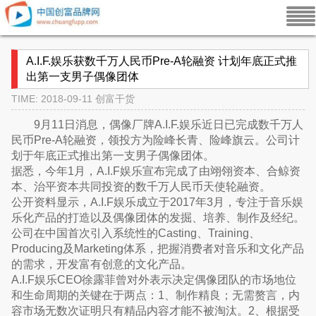
A.I.F.娱乐获数千万人民币Pre-A轮融资 计划年底正式推
出第一支男子偶像团体
TIME: 2018-09-11
创富干货
9月11日消息，偶像厂牌A.I.F.娱乐近日已完成数千万人
民币Pre-A轮融资，领投方为险峰长青、险峰旗云。公司计
划于年底正式推出第一支男子偶像团体。
据悉，今年1月，A.I.F娱乐宣布完成了由翊翎资本、合鲸资
本、治平资本共同投资的数千万人民币天使轮融资。
公开资料显示，A.I.F娱乐成立于2017年3月，专注于音乐娱
乐化产品的打造以及偶像团体的发掘、培养、制作及经纪。
公司在中国首次引入系统性的Casting、Training、
Producing及Marketing体系，把握消费者对音乐和文化产品
的需求，开发富有创意的文化产品。
A.I.F娱乐CEO徐露菲曾对外表示决定偶像团队的市场地位
和生命周期的关键在于两点：1、制作精良；无需赘言，内
容市场无数次证明只有精品内容才能不被淘汰。2、根据受