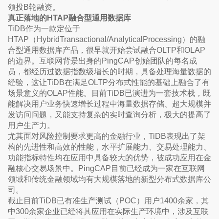
领投B轮融资。
真正落地的HTAP融合型通用数据库
TiDB作为一款定位于
HTAP（HybridTransactional/AnalyticalProcessing）的融
合型通用数据库产品，很早就开始尝试融合OLTP和OLAP
的边界。互联网背景出身的PingCAP创始团队的每名成
员，都经历过数据指数级增长的时期，具备处理海量数据的
经验，这让TiDB在满足OLTP分布式性能的基础上融合了有
场景意义的OLAP性能。目前TiDB已演进为一套技术栈，既
能解决用户业务快速增长过程中海量数据存储、超大规模并
发访问问题，又能支持复杂的实时查询分析，极大的提高了
用户生产力。
尤其面对风险控制要求更高的金融行业，TiDB表现出了架
构的先进性和高效的性能，水平扩展能力、交易处理能力、
功能指标特性均在应用中具备较大的优势，被成功应用在金
融核心交易场景中。PingCAP目前已经成为一家在互联网
领域和传统金融领域均有大规模落地的新型分布式数据库公
司。
截止目前TiDB已有准生产测试（POC）用户1400余家，其
中300余家企业已经将其应用在实际生产环境中，涉及互联