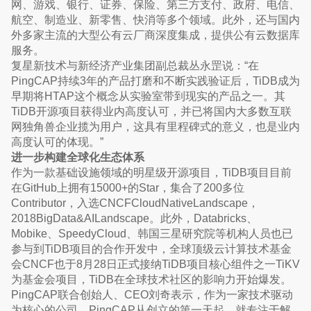
网、游戏、银行、证券、保险、第三方支付、政府、电信、
航空、制造业、新零售、快消等多个领域。此外，还与国内
外多家主流的大型公有云厂商深度集成，提供公有云数据库
服务。
复星新技术与新经济产业集团副总裁丛永罡说：“在
PingCAP持续3年的产品打磨和不断实践验证后，TiDB成为
早期将HTAP这个概念从实验室带到现实的产品之一。其
TiDB开源项目获得业内高度认可，并已将国内大多数互联
网独角兽企业揽为用户，这具有里程碑式的意义，也是业内
高度认可的体现。”
进一步构建全球化生态体系
作为一款基础设施领域的明星级开源项目，TiDB项目目前
在GitHub上拥有15000+的Star，集合了200多位
Contributor，入选CNCFCloudNativeLandscape，
2018BigData&AILandscape。此外，Databricks、
Mobike、SpeedyCloud、韩国三星研究院等机构人员也已
参与到TiDB项目的合作开发中，全球顶级云计算技术基金
会CNCF也于8月28日正式接纳TiDB项目核心组件之一TiKV
为基金会项目，TiDB在全球技术社区的影响力开始爆发。
PingCAP联合创始人、CEO刘奇表示，作为一家技术驱动
为核心的公司，PingCAP从创立的第一天起，就专注于解