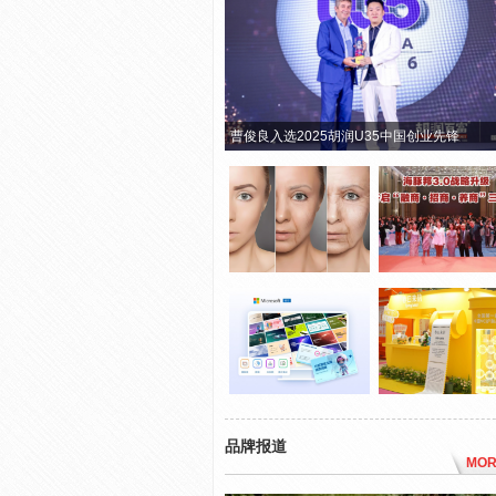
曹俊良入选2025胡润U35中国创业先锋
品牌报道
MOR