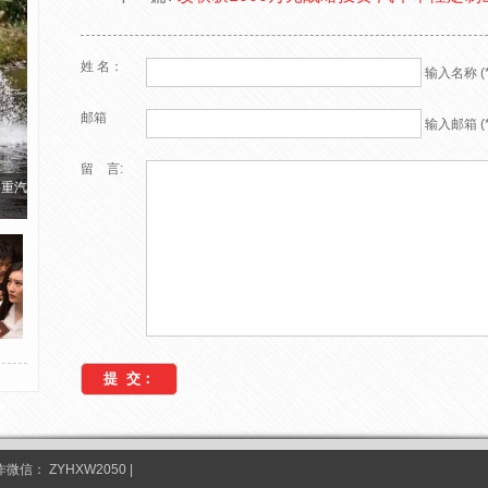
姓 名：
输入名称 (*
邮箱
输入邮箱 (*
留 言:
国重汽
合作微信：
ZYHXW2050
|