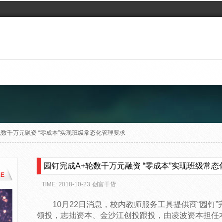
轮数千万元融资 “零成本”实现班级常态化管理要求
园钉完成A+轮数千万元融资 “零成本”实现班级常
E
TIME: 2018-10-23
创富干货
10月22日消息，校内教师服务工具提供商“园钉
领投，志拙资本、金沙江创投跟投，由凌波资本担任