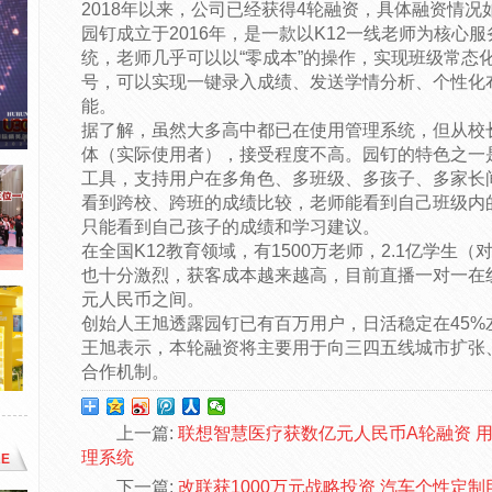
2018年以来，公司已经获得4轮融资，具体融资情况
园钉成立于2016年，是一款以K12一线老师为核心
统，老师几乎可以以“零成本”的操作，实现班级常态
号，可以实现一键录入成绩、发送学情分析、个性化
能。
据了解，虽然大多高中都已在使用管理系统，但从校
体（实际使用者），接受程度不高。园钉的特色之一
工具，支持用户在多角色、多班级、多孩子、多家长
看到跨校、跨班的成绩比较，老师能看到自己班级内
只能看到自己孩子的成绩和学习建议。
在全国K12教育领域，有1500万老师，2.1亿学生（
也十分激烈，获客成本越来越高，目前直播一对一在
元人民币之间。
创始人王旭透露园钉已有百万用户，日活稳定在45%左
王旭表示，本轮融资将主要用于向三四五线城市扩张、
合作机制。
上一篇:
联想智慧医疗获数亿元人民币A轮融资 
理系统
E
下一篇:
改联获1000万元战略投资 汽车个性定