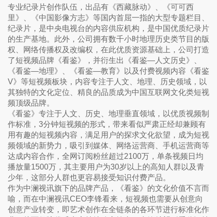
专业纪录片创作队伍，出品有《西藏脉动》、《可可西
里》、《中国影像方志》等国内首屈一指的大型专题栏目、
纪录片，是中央电视台的内容供应机构，是中国优质纪录片
的生产基地。此外，公司拥有数千小时地理历史类节目的版
权、网络传播权及改编权，在此优质资源基础上，公司打造
了短视频品牌《看鉴》，并衍生出《看鉴—人文历史》、
《看鉴—地理》、《看鉴—教育》以及付费视频内容《看鉴
V》等短视频板块，内容专注于人文、地理、历史领域，以
其独特的文化定位、精良的品质成为中国互联网文化类短视
频顶级品牌。
《看鉴》专注于人文、历史、地理垂直领域，以优质视频制
作标准，3分钟短视频的形式，带来看似严肃正经却兼顾有
用有趣的短视频内容，满足用户的探求文化欲望，成为短视
频领域的新势力，吸引到媒体、网络运营商、手机运营商等
达成内容合作，全网订阅粉丝超过2100万，单条视频日均
播放量1500万，其主要用户为30岁以上的高知人群以及青
少年，这部分人群也更容易接受知识付费产品。
作为中澜视讯旗下的品牌产品，《看鉴》的文化价值不言而
喻，而在中澜视讯CEO李锋看来，短视频也需要从创意向
创意产业转变，即艺术创作在全链条的各环节进行标准化作