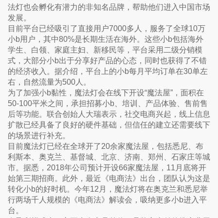
法灯也会孵化有潜力的非知名品牌，帮助他们进入中国市场
发展。
目前平台已经吸引了直接用户7000多人，服务了全球10万
小b用户，其中80%是长期生活在海外。这些小b包括海外
学生、白领、家庭主妇、新移民等，平台采用二级分销模
式，大部分小b出于分享好产品的心态，同时也获得了不错
的经济收入。据介绍，平台上的小b每月平均订单在30单左
右，自然流量为500人。
为了加强小b黏性，魔法灯会在线下开设“魔法屋”，面积在
50-100平米之间，承担招募小b、培训、产品体验、售前售
后等功能。联合创始人大瑞表示，社交电商兴起，线上信息
扩散已经具备了良好的硬件基础，但信任的建立还需要线下
的场景进行补充。
目前魔法灯已经在全球开了20余家魔法屋，包括悉尼、布
利斯本、奥克兰、基督城、北京、济南、郑州、石家庄等城
市。据悉，2018年公司预计开设66家魔法屋，11月底将开
始第三期招商。此外，最近《电商法》出台，团队认为这是
转化小b的好时机。今年12月，魔法灯将在奥克兰和悉尼举
行两场千人规模的《电商法》解读会，吸纳更多小b进入平
台。