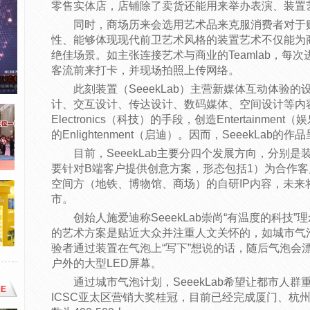
零售实体店，店铺除了卖货还能用来举办表演、装置
同时，商场历来会选用艺术品来克服消费者对于
性、能够体现现代前卫艺术风格的装置艺术不仅能为
绝佳场景。如主张连接艺术与商业的Teamlab，每
客流前来打卡，并现场拍照上传网络。
此刻装置（SeeekLab）主营新媒体互动体验
计、交互设计、传达设计、数码媒体、空间设计等内容做
Electronics（科技）的手段，创造Entertainm
的Enlightenment（启迪）。因而，SeeekLab
目前，SeeekLab主要分四个发展方向，分别
要针对B端客户提供创意方案，形态包括1）为合作客
空间方（地铁、博物馆、商场）的自研IP内容，未来
市。
创始人施爱迪称SeeekLab崇尚“有温度的科技”理
的艺术方案是贴近大众并注重人文关怀的，如城市气
验者通过装置在气泡上“写下”想说的话，随后气泡会
户外的大型LED屏幕。
通过城市气泡计划，SeeekLab希望让都市人群
E
ICSC亚太区营销大奖桂冠，目前已经完成厦门、杭