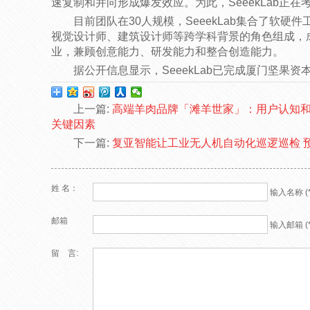
速复制和并向形成爆发效应。为此，SeeekLab正
目前团队在30人规模，SeeekLab集合了软
视觉设计师、建筑设计师等跨学科背景的角色组成，
业，兼顾创意能力、研发能力和整合创造能力。
据公开信息显示，SeeekLab已完成厦门坚果资
上一篇:
高端羊肉品牌「滩羊世家」：用户认知
关键因素
下一篇:
复亚智能让工业无人机自动化巡逻巡检 
姓 名：
输入名称 (*
邮箱
输入邮箱 (*
留 言: