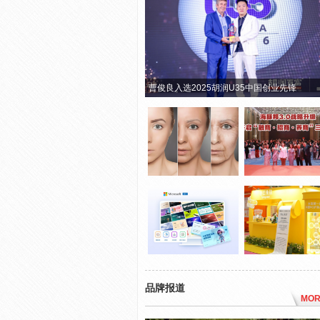
曹俊良入选2025胡润U35中国创业先锋
品牌报道
MOR