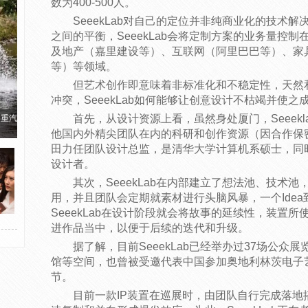
数为400-500人。
SeeekLab对自己的定位并非纯商业化的技术
之间的平衡，SeeekLab会将定制方案的业务量控制
及地产（嘉里建设等）、互联网（阿里巴巴等）、家
等）等领域。
但艺术创作即意味着非标准化和不稳定性，天然
冲突，SeeekLab如何能够让创意设计不枯竭并使
首先，从设计资源上看，虽然身处厦门，Seeek
国重汽
他国内外精尖团队在内的科研和创作资源（因合作保
田力任团队设计总监，是清华大学计算机系硕士，同
设计者。
其次，SeeekLab在内部建立了想法池、技术
用，并且团队会定期就素材进行头脑风暴，一个Idea
SeeekLab在设计阶段就会将故事的延续性，装置
进作品当中，以便于后续的迭代和升级。
据了解，目前SeeekLab已经举办过37场公
馆等空间，也曾被受邀代表中国参加奥地利林茨电子
节。
目前一款IP装置在巡展时，由团队自行完成落