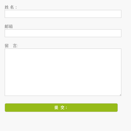
姓 名：
邮箱
留 言: