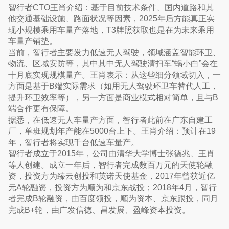
智行者CTO王肖介绍：基于目前技术条件、国内道路和其
他交通基础设施、路面状况等因素，2025年后方能真正实
现小规模乘用车量产落地，T3牌照获取也是在为未来乘用
车量产铺垫。
当前，智行者主要发力低速无人驾驶，领域涵盖智能环卫、
物流、区域安防等，其中其中无人驾驶清扫车“蜗小白”会在
十月底实现规模量产。王肖表示：从这些细分领域切入，一
方面是基于B端实际需求（如用无人驾驶环卫车替代人工，
提升环卫效率等），另一方面是商业模式相对简单，且与B
端合作更有保障。
据悉，在低速无人车量产方面，智行者此前在广东自建工
厂，单班规划年产能在5000台上下。王肖介绍：预计在19
年，智行者将实现千台低速车量产。
智行者成立于2015年，公司由清华大学博士张德兆、王肖
等人创建。成立一年后，智行者完成数百万元的天使轮融
资，投资方为臻云创投和英诺天使基金，2017年曾获近亿
元A轮融资，投资方为顺为和京东战投；2018年4月，智行
者完成B轮融资，由百度领投，顺为资本、京东跟投，同月
完成B+轮，由广发信德、昌发展、盈峰资本投资。