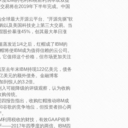
，四季度IBM的毛利和税前利润率双双提
购交易将在2019年下半年完成。中国
收购全球最大开源云平台、“开源先驱”软
模并购以及美国科技史上第三大交易。当
红帽股价暴涨45%，创其最大单日涨
发近1/4之后，红帽成了IBM的
红帽将使IBM成为值得信赖的云公司。
司，它值得这个价格，但市场更加关注
至去年末IBM持现122亿美元，债务
00亿美元的额外债务。金融博客
增加到惊人的3.2倍。
列入可能降级的评级观察，认为收购
收购传统。
nani上周四报告指出，收购红帽推动IBM成
和谷歌的竞争地位，但投资者担心两
产。
IBM利用税收的财技，有效GAAP税率
——2017年四季度的两倍。IBM四