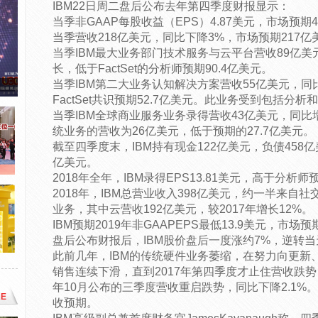
IBM22日周二盘后公布去年第四季度财报显示：
当季非GAAP每股收益（EPS）4.87美元，市场预期4
当季营收218亿美元，同比下降3%，市场预期217亿
当季IBM最大业务部门技术服务与云平台营收89亿美
长，低于FactSet的分析师预期90.4亿美元。
当季IBM第二大业务认知解决方案营收55亿美元，
FactSet共识预期52.7亿美元。此业务受到包括分
当季IBM全球商业服务业务录得营收43亿美元，同比增
统业务的营收为26亿美元，低于预期的27.7亿美元。
截至四季度末，IBM持有现金122亿美元，负债458
亿美元。
2018年全年，IBM录得EPS13.81美元，高于分析师预
2018年，IBM总营业收入398亿美元，约一半来
业务，其中云营收192亿美元，较2017年增长12%。
IBM预期2019年非GAAPEPS最低13.9美元，市场预
盘后公布财报后，IBM股价盘后一度涨约7%，逆转当
此前几年，IBM的传统硬件业务萎缩，在努力向更新
销售连续下滑，直到2017年第四季度才止住营收跌
年10月公布的三季度营收重启跌势，同比下降2.1%
E
收预期。