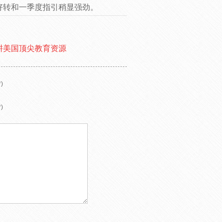
好转和一季度指引稍显强劲。
耕美国顶尖教育资源
)
)