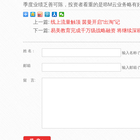
季度业绩乏善可陈，投资者看重的是IBM云业务略有
上一篇:
线上流量触顶 茵曼开启“出淘”记
下一篇:
易美教育完成千万级战略融资 将继续深
姓 名：
输入名称 (*
邮箱
输入邮箱 (*
留 言: