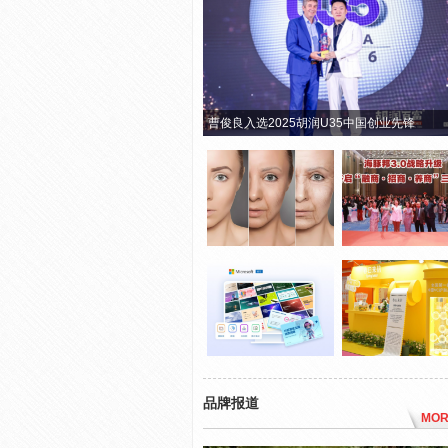
曹俊良入选2025胡润U35中国创业先锋
品牌报道
MOR