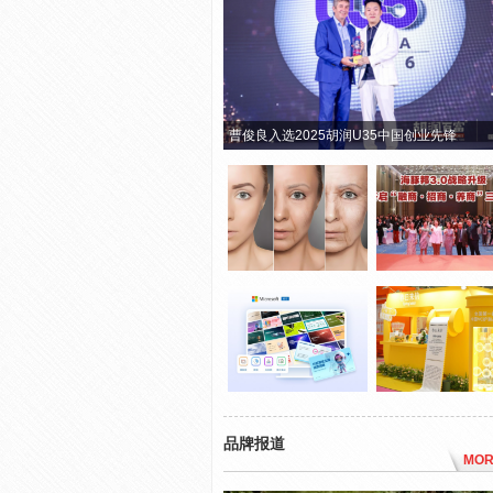
曹俊良入选2025胡润U35中国创业先锋
品牌报道
MOR