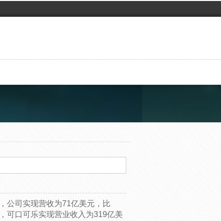
内，公司实现营收为71亿美元，比
年全年，可口可乐实现营业收入为319亿美