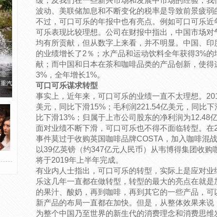
缓，及我们在一些新兴市场和发展中市场的经验，我们
波动、美联储加息和不断变化的税率是导致前景疲弱
不过，可口可乐的年报中也有亮点。例如可口可乐近
可乐表现比较理想。公司在财报中指出，中国市场对
均有所贡献，但从数字上来看，并不明显。中国、印
的业绩增长了2％；水产品和运动饮料全年获得3%
献；而中国和日本在茶和咖啡品类的产品创新，使得这
3%，全年增长1%。
国重汽
可口可乐谋求转型
事实上，近年来，可口可乐的业绩一直不太理想。201
美元，同比下滑15%；毛利润221.54亿美元，同比下
比下滑13%；归属于上市公司股东的净利润为12.48
面对业绩不断下滑，可口可乐也不得不面临转型。在2
事件莫过于收购英国咖啡品牌COSTA，加入咖啡混
以39亿英镑（约347亿元人民币）从韦博得集团收购
将于2019年上半年完成。
有业内人士指出，可口可乐的转型，实际上是应对业
乐这几年一直都在做转型，转型的最大的亮点在就是
的果汁、酸奶，再到咖啡，再到其它的一些产品，可
新产品的布局一直都在加快。但是，从整体效果来说
为整个中国乃至世界的新生代的消费理念和消费思维