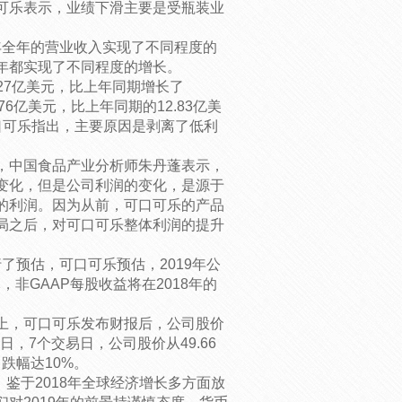
口可乐表示，业绩下滑主要是受瓶装业
8年全年的营业收入实现了不同程度的
年都实现了不同程度的增长。
.27亿美元，比上年同期增长了
76亿美元，比上年同期的12.83亿美
口可乐指出，主要原因是剥离了低利
，中国食品产业分析师朱丹蓬表示，
变化，但是公司利润的变化，是源于
的利润。因为从前，可口可乐的产品
局之后，对可口可乐整体利润的提升
行了预估，可口可乐预估，2019年公
，非GAAP每股收益将在2018年的
上，可口可乐发布财报后，公司股价
日，7个交易日，公司股价从49.66
跌幅达10%。
示，鉴于2018年全球经济增长多方面放