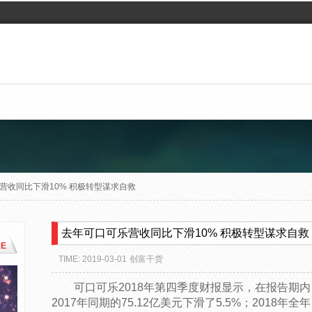
营收同比下滑10% 积极转型谋求自救
去年可口可乐营收同比下滑10% 积极转型谋求自救
E
TIME: 2019-03-01
创富干货
可口可乐2018年第四季度财报显示，在报告期
2017年同期的75.12亿美元下滑了5.5%；2018