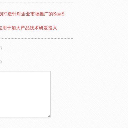
划打造针对企业市场推广的SaaS
重点用于加大产品技术研发投入
)
)