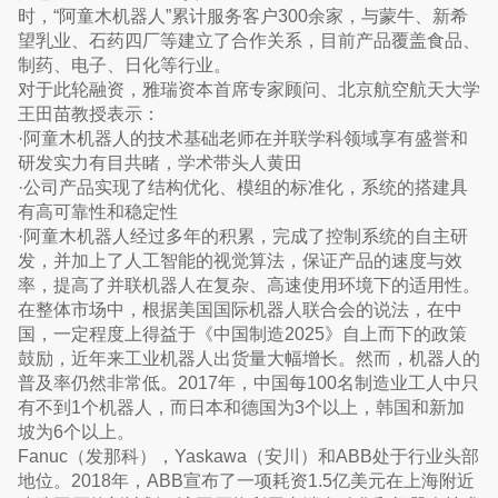
时，“阿童木机器人”累计服务客户300余家，与蒙牛、新希
望乳业、石药四厂等建立了合作关系，目前产品覆盖食品、
制药、电子、日化等行业。
对于此轮融资，雅瑞资本首席专家顾问、北京航空航天大学
王田苗教授表示：
·阿童木机器人的技术基础老师在并联学科领域享有盛誉和
研发实力有目共睹，学术带头人黄田
·公司产品实现了结构优化、模组的标准化，系统的搭建具
有高可靠性和稳定性
·阿童木机器人经过多年的积累，完成了控制系统的自主研
发，并加上了人工智能的视觉算法，保证产品的速度与效
率，提高了并联机器人在复杂、高速使用环境下的适用性。
在整体市场中，根据美国国际机器人联合会的说法，在中
国，一定程度上得益于《中国制造2025》自上而下的政策
鼓励，近年来工业机器人出货量大幅增长。然而，机器人的
普及率仍然非常低。2017年，中国每100名制造业工人中只
有不到1个机器人，而日本和德国为3个以上，韩国和新加
坡为6个以上。
Fanuc（发那科），Yaskawa（安川）和ABB处于行业头部
地位。2018年，ABB宣布了一项耗资1.5亿美元在上海附近