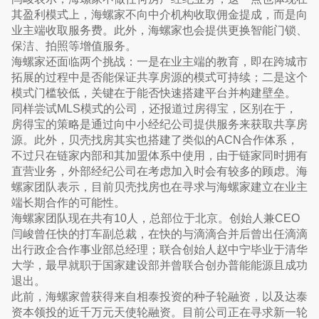
其盈利模式上，海螺家不向中介机构收取佣金提成，而是向
业主端收取服务费。此外，海螺家也会提供更换智能门锁、
保洁、拍照等增值服务。
海螺家还面临两个挑战：一是在业主端的教育，即在跨城市
拓展的过程中是否能保证共享房源的模式可持续；二是这个
模式门槛较低，关键在于能否快速搭建平台并构建壁垒。
同样尝试MLS模式的公司，还报道过房得宝，区别在于，
房得宝的策略是通过向中小经纪公司提供服务来获取共享房
源。此外，贝壳找房其实也搭建了类似的ACN合作体系，
不过只在链家内部和其加盟体系中使用，由于链家同时拥有
直营业务，外部经纪公司在考虑加入时会有较多的顾虑。海
螺家团队表示，目前贝壳找房也在寻求与海螺家建立在业主
端长期合作的可能性。
海螺家团队现在共有10人，总部位于北京。创始人兼CEO
闫峻曾任快的打车副总裁，在快的与滴滴合并后曾出任滴滴
出行政企合作事业部总经理；联合创始人赵中宁毕业于清华
大学，最早就职于国家建设部并曾联合创办普能能源且成功
退出。
此前，海螺家曾获得来自相泰投资的种子轮融资，以及达泰
资本领投的近千万元天使轮融资。目前公司正在寻求新一轮