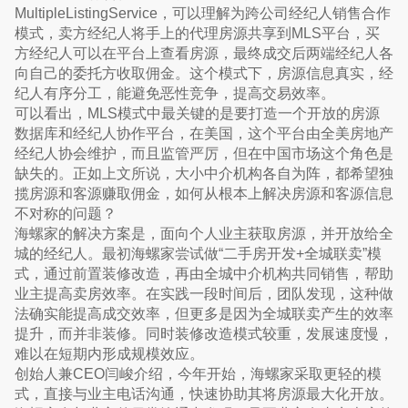
MultipleListingService，可以理解为跨公司经纪人销售合作
模式，卖方经纪人将手上的代理房源共享到MLS平台，买
方经纪人可以在平台上查看房源，最终成交后两端经纪人各
向自己的委托方收取佣金。这个模式下，房源信息真实，经
纪人有序分工，能避免恶性竞争，提高交易效率。
可以看出，MLS模式中最关键的是要打造一个开放的房源
数据库和经纪人协作平台，在美国，这个平台由全美房地产
经纪人协会维护，而且监管严厉，但在中国市场这个角色是
缺失的。正如上文所说，大小中介机构各自为阵，都希望独
揽房源和客源赚取佣金，如何从根本上解决房源和客源信息
不对称的问题？
海螺家的解决方案是，面向个人业主获取房源，并开放给全
城的经纪人。最初海螺家尝试做“二手房开发+全城联卖”模
式，通过前置装修改造，再由全城中介机构共同销售，帮助
业主提高卖房效率。在实践一段时间后，团队发现，这种做
法确实能提高成交效率，但更多是因为全城联卖产生的效率
提升，而并非装修。同时装修改造模式较重，发展速度慢，
难以在短期内形成规模效应。
创始人兼CEO闫峻介绍，今年开始，海螺家采取更轻的模
式，直接与业主电话沟通，快速协助其将房源最大化开放。