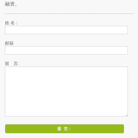
融资。
姓 名：
邮箱
留 言: