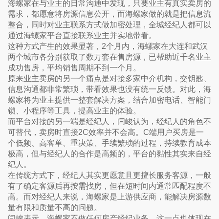
海螺家在与业主的日常沟通中发现，只要业主有真实卖房的
需求，都愿意将房源信息公开，而海螺家做的就是把信息流
整合，同时对业主联系方式做加密处理，全城经纪人都可以
通过海螺家平台直接联系业主并实地带看。
这种方式产生的效果显著，2个月内，海螺家在大连和武汉
两个城市各分别获取了数万套在售房源，已帮助近千名业主
成功售房，平均销售周期不到一个月。
原来业主卖房的另一个痛点是对接多家中介机构，交钥匙、
信息沟通都非常繁琐，带看效果也没有统一反馈。对此，海
螺家将为业主提供一整套解决方案，结合加密电话、智能门
锁、小程序等工具，提高业主的体验。
而平台对接的另一端是经纪人，闫峻认为，经纪人的角色不
可替代，卖房时直接2C效率并不会高。C端用户买房是一
个低频、高客单、重决策、手续繁琐的过程，持续教育成本
极高，但与经纪人的合作是高频的，平台的黏性其实来自经
纪人。
在传统方式下，经纪人其实更愿意且更擅长服务客源，一般
有了确定客源后再按需找房，但在短时间内通常匹配程度不
高。而对经纪人来说，海螺家是上游供应商，能解决房源数
量有限和质量不高的问题。
闫峻表示，海螺家不做任何房产经纪业务，这一点也体现在