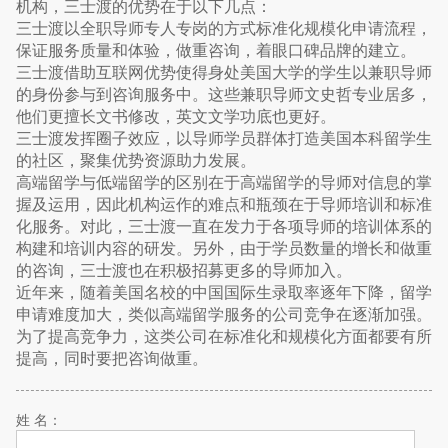
机构，三士渡的优势在于以下几点：
三士渡以全职导师专人专岗的方式标准化规模化申请流程，
保证服务质量和体验，做重咨询，着眼口碑品牌的建立。
三士渡借助互联网优势使得身处美国大学的学生以兼职导师
的身份参与到咨询服务中。这些兼职导师文史哲专业居多，
他们更擅长文书修改，英文文学功底也更好。
三士渡发挥圈子效应，以导师学员群体打造美国本科留学生
的社区，聚集优势资源助力发展。
高端留学与低端留学的区别在于高端留学的导师对信息的掌
握及运用，因此机构运作的难点和瓶颈在于导师培训和标准
化服务。对此，三士渡一直在发力于各项导师的培训体系的
构建和培训内容的研发。另外，由于学员数量的增长和做重
的咨询，三士渡也在积极招募更多的导师加入。
近年来，随着美国名校的中国国际生录取率逐年下降，留学
申请难度加大，类似高端留学服务的公司竞争在逐渐加强。
为了提高竞争力，这类公司在标准化和规模化方面都要有所
提高，同时要把咨询做重。
姓 名：