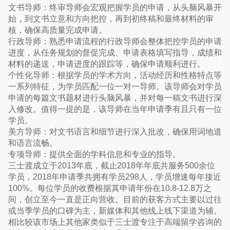
文书导师：终审导师会宏观把握学员的申请，从头脑风暴开
始，到文书立意和方向把控，再到初终稿和最终材料的审
核，确保高质量完成申请。
行政导师：熟悉申请流程的行政导师会整体把控学员的申请
进度，从任务规划的督促完成、申请表格填写指导，成绩和
材料的递送，申请进度的跟踪等，确保申请顺利进行。
个性化导师：根据学员的学术方向，活动经历和性格特点等
一系列特征，为学员匹配一位一对一导师。该导师会对学员
申请的每篇文书题材进行头脑风暴，并对每一稿文书进行深
入修改。值得一提的是，该导师在当年申请季有且只有一位
学员。
美方导师：对文书语言和细节进行深入批改，确保用词地道
和语言流畅。
专项导师：提供全面的学科信息和专业的指导。
三士渡成立于2013年底，截止2018年年底共服务500余位
学员，2018年申请季共拥有学员298人，学员增速每年接近
100%。每位学员的收费根据其申请年份在10.8-12.8万之
间，创立至今一直是正向营收。目前的获客方式主要以过往
或当季学员的口碑为主，新媒体和其他线上线下渠道为辅。
相比较该市场上其他家类似于三士渡专注于高端留学咨询的