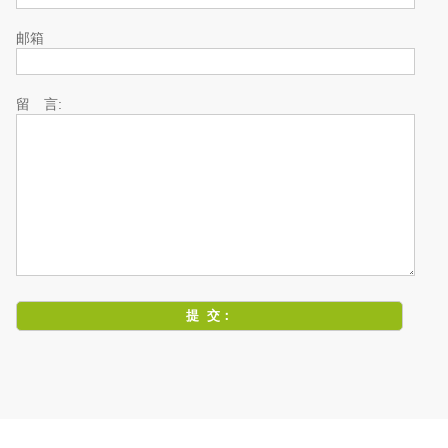
邮箱
留 言: