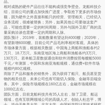
品。
相对成熟的硬件产品往往不能构成强竞争壁垒。龙船科技介
绍，目前公司的重点加快推广进度，争取抢下更多的市场份
额，因为硬件之外直接和船只的经营、管理相关，已经切入
业务流程，很难被替换；另外，如果其他公司要做这套产
品，可能也需要一定的时间周期，另外与国外卫星厂商的流
量采购洽谈也需要一定的周期和人脉。
团队预计，2019年，装船数量有望达到4000艘；2020年，
有望新增6000艘。目前公司产品毛利率相对客观。具体的
市场体量方面，根据相关数据，中国海上商船和渔船各约2
万只、18.7万只。东南亚地区海上商船和渔船各约3万只、
130万只。若单船卫星数据通信和软件消费按照每艘船5000
千元／年测算，中国和东南亚海船规模，通信费+软件市场
规模约80亿规模。
而除了产品和服务的销售外，因为获得了船只、船员甚至货
物的相关信息，未来公司也有可能切入保险、金融等后端业
务。其中，保险市场规模在160亿左右，金融市场规模在
1000亿左右。
团队方面，目前龙船科技共有35人左右，除了卫星、船运
领域，也有互联网领域公司的高级人才。创始人杜忠平，博
士，毕业于集美大学、北京大学、中国科学院计算技术研究