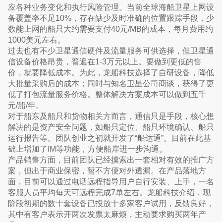
应各种业务变化和执行风险管理。当前全球海船卫星上网设
备覆盖率不足10%，存在缺少及时准确的位置跟踪手段，少
数能上网的船只大约需要支付40元/MB的成本，每月费用约
1000美元左右。
过去也有不少卫星通信硬件及流量服务可供选择，但卫星通
信设备价格昂贵，普遍在1-3万元以上。要做到更低的售
价，就要降低成本。为此，龙船科技选择了自研设备，降低
大批量采购后的成本；同时与知名卫星公司商谈，获得了更
低了打包流量服务价格。整体解决方案成本可以做到五千
元/船/年。
对于船东及船只和货物相关方而言，通信只是手段，核心想
解决的是资产安全问题，如船只定位、船只环境确认、船只
运行报告等。团队创业之初就开发了“船达通”。目前在此基
础上增加了IM等功能，方便船岸进一步沟通。
产品销售方面，目前团队已经摸索出一套相对有效的推广方
案，但出于商业保密，暂不方便对外透漏。在产品落地方
面，目前可以通过电话远程指导用户自行安装、上手，一名
客服人员平均每天可远程完成7单左右。龙船科技介绍，现
阶段初期的数十套设备已投放十多家客户试用，反馈良好，
其中有客户表示开两次发票太麻烦，主动要求购买两年产