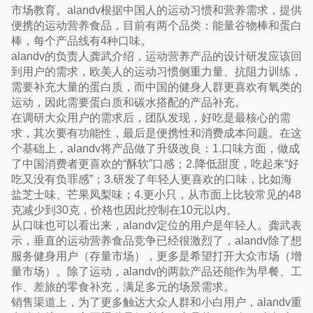
市场教育。alandv根据中国人的运动习惯和营养需求，提供
便携的运动营养食品，目前有两个品类：能量谷物棒和蛋白
棒，每个产品线有4种口味。
alandv的负责人龚武介绍，运动营养产品的设计研发应该回
到用户的需求，欧美人的运动习惯侧重力量、抗阻力训练，
需要补充大量的蛋白质，而中国的健身人群更喜欢有氧类的
运动，因此需要蛋白质和碳水搭配的产品补充。
在调研大众用户的需求后，团队发现，好吃是最核心的需
求，其次要有功能性，最后是便携性和消费成本问题。在这
个基础上，alandv将产品做了升级改良：1.口味方面，做成
了中国消费者更喜欢的“酥软”口感；2.降低甜度，吃起来“好
吃又没有负罪感”；3.研发了年轻人更喜欢的口味，比如海
盐芝士味、芒果凤梨味；4.更小只，从市面上比较常见的48
克减少到30克，价格也因此控制在10元以内。
从口味也可以看出来，alandv定位的用户是年轻人。龚武表
示，垂直的运动营养食品竞争已经很激烈了，alandv除了想
服务健身用户（存量市场），更多是希望打开大众市场（增
量市场）。除了运动，alandv的两款产品还能作为早餐、工
作、差旅的零食补充，满足多元的场景需求。
销售渠道上，为了更多触达大众人群和小白用户，alandv重