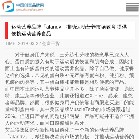
运动营养品牌「alandv」推动运动营养市场教育 提供
便携运动营养食品
TIME: 2019-03-22
创富干货
对于健身用户来说，三分练七分吃的概念早已深入人
心。蛋白质的摄入有助于运动后的恢复和肌肉合成，因此市
面上也有许多蛋白类的运动营养食品。除了自己做、健康餐
这样的选择，常见的蛋白质补充产品有蛋白粉、健肌粉、预
包装的肉类等，其中蛋白棒和能量棒是相对便携的产品。
而中国本土的运动营养棒品牌并不多，除了汤臣倍健、康比
特、康宝莱等传统企业，此前还报道过X-Fire、必乐、腹愁
者等品牌。然而，很多健身用户仍依靠电商渠道买进口的能
量棒和蛋白棒，其中美国品牌MuscleTech的市场份额超过
20%。但进口产品的问题也很明显：产品可能并不适合亚洲
人的运动需求，而且口感偏甜且粘牙。
艾兰得集团的创新性项目孵化了一个新的运动营养品牌
「alandv」，希望解决欧美市场的短板，并推动运动营养的