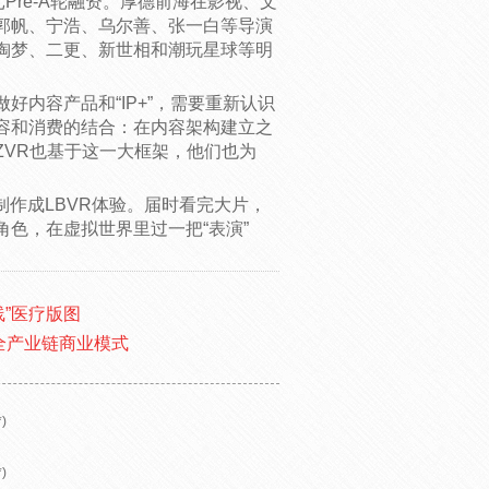
万元Pre-A轮融资。厚德前海在影视、文
郭帆、宁浩、乌尔善、张一白等导演
淘梦、二更、新世相和潮玩星球等明
内容产品和“IP+”，需要重新认识
容和消费的结合：在内容架构建立之
ZVR也基于这一大框架，他们也为
制作成LBVR体验。届时看完大片，
色，在虚拟世界里过一把“表演”
线”医疗版图
全产业链商业模式
)
)