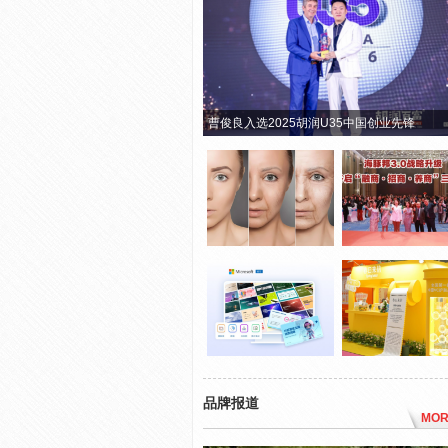
曹俊良入选2025胡润U35中国创业先锋
品牌报道
MOR