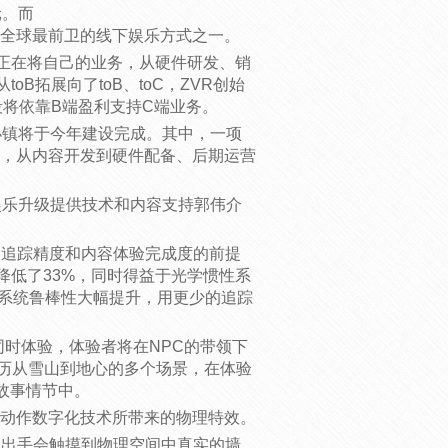
元。而
VR），是目前全球最前卫的线下娱乐方式之一。
R正在将自己的业务，从硬件研发、销
B拓展向了toB、toC，ZVR创始
段将依靠B端盈利支持C端业务。
小镇将于今年建设完成。其中，一项
产品，从内容开发到硬件配备、后期运营
娱乐升级提供技术和内容支持郭伟介
的追踪精度和内容体验完成度的前提
降低了33%，同时得益于光学惯性系
，系统鲁棒性大幅提升，用更少的追踪
人同时体验，体验者将在NPC的带领下
经历从雪山到地心的多个场景，在体验
故事情节中。
借助动作数字化技术所带来的物理特效。
伸出手会触摸到物理空间中真实的墙