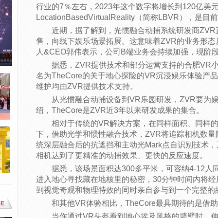
行业的7％左右，2023年这个数字将增长到120亿美
LocationBasedVirtualReality（简称LB
近期，据了解到，光惯融合动捕系统研发商ZV
售，向线下娱乐场景拓展。这意味着ZVR的业务形态从to
人&CEO郭伟表示，公司B端业务会持续加强，现阶
据悉，ZVR提供技术和部分运营支持的合肥VR
名为TheCore的关于地心探险的VR沉浸娱乐体验
维护均由ZVR提供技术支持。
从光惯融合动捕设备到VR乐园研发，ZVR要为
绍，TheCore是ZVR近3年以来研发成果的集合。
相对于传统的VR解决方案，在同样面积、同样
下，借助光学和惯性融合技术，ZVR将追踪相机数量
统深层融合后的抗遮挡和主动光Mark点自识别技术
相机达到了更精准的动捕效果、更快的反应速度。
据悉，该场景面积达300多平米，可容纳4-12
进入地心寻找藏在地核里的秘密，30分钟时间内将
到视觉奇观和物理特效的同时亲自参与到一个完整的
和其他VR体验相比，TheCore最具期待的是
E
当你通过VR头盔看到地心埃及风格的墙壁时，