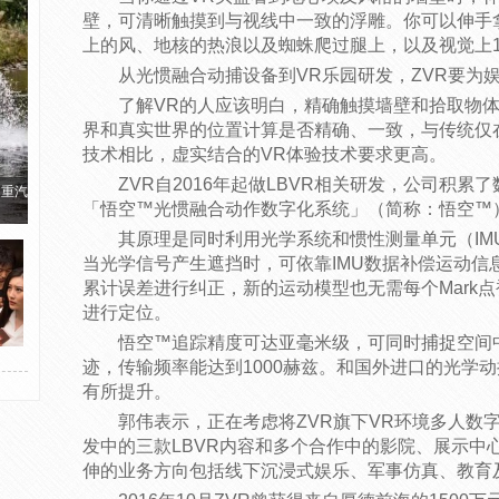
壁，可清晰触摸到与视线中一致的浮雕。你可以伸手
上的风、地核的热浪以及蜘蛛爬过腿上，以及视觉上1
从光惯融合动捕设备到VR乐园研发，ZVR要为
了解VR的人应该明白，精确触摸墙壁和拾取物
界和真实世界的位置计算是否精确、一致，与传统仅
技术相比，虚实结合的VR体验技术要求更高。
ZVR自2016年起做LBVR相关研发，公司积
国重汽
「悟空™光惯融合动作数字化系统」（简称：悟空™
其原理是同时利用光学系统和惯性测量单元（IM
当光学信号产生遮挡时，可依靠IMU数据补偿运动信
累计误差进行纠正，新的运动模型也无需每个Mark点
进行定位。
悟空™追踪精度可达亚毫米级，可同时捕捉空间
迹，传输频率能达到1000赫兹。和国外进口的光学
有所提升。
郭伟表示，正在考虑将ZVR旗下VR环境多人数
发中的三款LBVR内容和多个合作中的影院、展示中
伸的业务方向包括线下沉浸式娱乐、军事仿真、教育