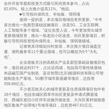
合作开发等股权投资方式吸引民间资本参与，占比
82.83%、较上次推介提高11%。”他说。
■引导投向保民生、补短板、强弱项
值得一提的是，本次项目领域也有所更新。“今年
首次推出一批新型基础设施项目，涉及5G、工业互联网、
人工智能等多个领域。”这位负责人说，今年更加突出城市
更新领域投资，推出一批老旧小区改造、街区更新项目，积
极引导民间投资投向保民生、补短板、强弱项领域。
记者将其详细划分时发现，本次推介项目涵盖交
通、便民服务等11个重点领域，也可以概括为5个“大礼
包”。
企业老板关注的高精尖产业及新型基础设施项目包
中，项目就达到37个，占比近四成，包括高可靠性铁基纳
米晶磁芯国产化制造、蓝谷智慧(北京)能源科技有限公司智
能制造生产基地、5G数字城市新基建等项目，总投资
358.69亿元。
不少老百姓关心的城市更新及住房保障项目包中有
18个项目，包括东城区西草市街区更新及申请式腾退项
目、西城区老旧小区停车设施升级改造、大兴区黄村镇狼垡
地区集体产业用地1号地等项目，总投资487.61亿元。