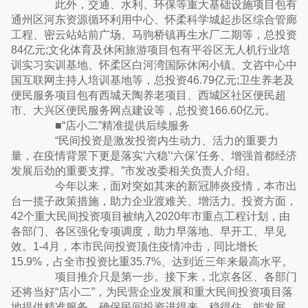
此外，交通、水利、环保等重大基础设施项目包有
通州区河东资源循环利用中心、怀柔科学城起步区综合管廊
工程、密云站站前广场、马驹桥镇再生水厂二期等，总投资
84亿元;文化体育及休闲旅游项目包有平谷区无人机行业培
训实习实训基地、怀柔区白河湾国际休闲小镇、文咨中心中
国互联网主持人培训基地等，总投资46.79亿元;卫生养老及
便民服务项目包有西城天陶养老项目、西城区社区便民超
市、大兴区便民服务网点建设等，总投资166.60亿元。
■“店小二”精准提供后续服务
“民间投资是激发投资内生动力、活力的重要力
量，在疫情背景下更是落实‘六稳’‘六保’任务、增强首都经济
发展后劲的重要支撑。”市发改委相关负责人介绍。
今年以来，面对突如其来的新冠肺炎疫情，本市出
台一揽子政策措施，助力企业渡难关、增活力。投资方面，
42个重大民间投资项目被纳入2020年市重点工程计划，由
各部门、各区强化专项调度，助力早落地、早开工、早见
效。1-4月，本市民间投资顶住疫情冲击，同比增长
15.9%，占全市投资比重35.7%、达到近三年来最高水平。
项目推介只是第一步。接下来，北京各区、各部门
还将当好“店小二”，为民营企业发展和重大民间投资项目落
地提供精准服务，确保民间投资进得来、稳得住、能发展。