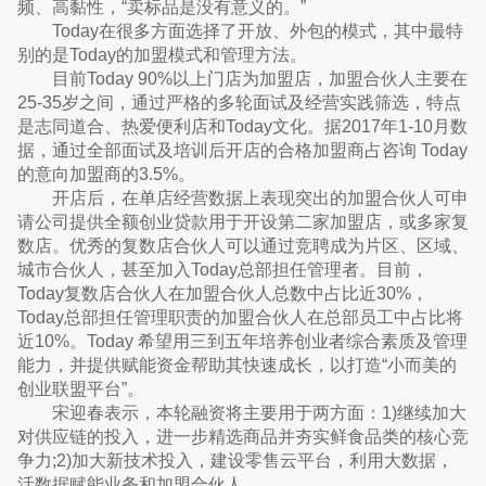
频、高黏性，“卖标品是没有意义的。”
Today在很多方面选择了开放、外包的模式，其中最特
别的是Today的加盟模式和管理方法。
目前Today 90%以上门店为加盟店，加盟合伙人主要在
25-35岁之间，通过严格的多轮面试及经营实践筛选，特点
是志同道合、热爱便利店和Today文化。据2017年1-10月数
据，通过全部面试及培训后开店的合格加盟商占咨询 Today
的意向加盟商的3.5%。
开店后，在单店经营数据上表现突出的加盟合伙人可申
请公司提供全额创业贷款用于开设第二家加盟店，或多家复
数店。优秀的复数店合伙人可以通过竞聘成为片区、区域、
城市合伙人，甚至加入Today总部担任管理者。目前，
Today复数店合伙人在加盟合伙人总数中占比近30%，
Today总部担任管理职责的加盟合伙人在总部员工中占比将
近10%。Today 希望用三到五年培养创业者综合素质及管理
能力，并提供赋能资金帮助其快速成长，以打造“小而美的
创业联盟平台”。
宋迎春表示，本轮融资将主要用于两方面：1)继续加大
对供应链的投入，进一步精选商品并夯实鲜食品类的核心竞
争力;2)加大新技术投入，建设零售云平台，利用大数据，
活数据赋能业务和加盟合伙人。