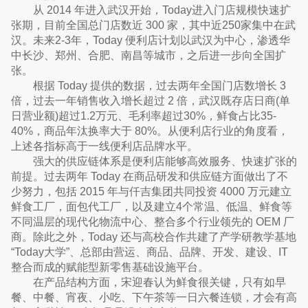
从 2014 年进入武汉开始，Today进入门店规模快速扩
张期，目前全国总门店数近 300 家，其中近250家集中在武
汉。未来2-3年，Today 便利店计划以武汉为中心，渗透华
中长沙、郑州、合肥、南昌等城市，之后进一步向全国扩
张。
根据 Today 提供的数据，过去两年全国门店数增长 3
倍，过去一年销售收入增长超过 2 倍，武汉既存店日商(单
日营业额)超过1.2万元、毛利率超过30%，鲜食占比35-
40%，商品年汰换率大于 80%。从便利店行业的角度看，
上述各指标高于一线便利店品牌水平。
强大的供应链体系是便利店能够高效服务、快速扩张的
前提。过去两年 Today 在商品研发和供应链方面做出了不
少努力，包括 2015 年与仟吉集团共同投资 4000 万元建立
鲜食工厂，面包代工厂，以及建立4个常温、低温、鲜食等
不同温层的现代化物流中心、整合多个行业领先的 OEM 厂
商。除此之外，Today 还与高校合作共建了产学研教学基地
“Today大学”、总部由营运、商品、品牌、开发、建设、IT
整合而成的赋能型新零售基础设施平台。
在产品结构方面，宋迎春认为鲜食很关键，只有如早
餐、中餐、宵夜、小吃、下午茶等一日六餐连锁，才会有高