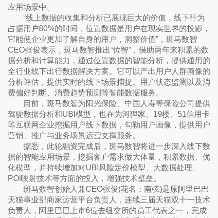
应用场景中。
“线上数据的收集和分析已展现巨大的价值，线下行为
占据用户80%的时间，位置数据是用户在现实世界的投影，
它能使企业更加了解自身的用户，洞察价值”，斑马数智
CEO张俊表示，斑马数智推出“位智”，借助两年来积累的数
据分析和计算能力，通过位置数据的智能分析，提供通用的
全行业线下出行数据解决方案。它可以产出用户人群画像的
分析评估，提供实时的线下场景捕捉、用户状态监测以及消
费偏好判断、消费趋势预测等智能数据服务。
目前，斑马数智为阳光保险、中国人寿等保险公司提供
驾驶数据分析和UBI模型，也在为河狸家、19楼、51信用卡
等互联网企业挖掘用户线下数据，勾勒用户画像，提供用户
营销、推广与业务场景运营支撑服务。
据悉，此轮融资完成后，斑马数智将进一步深入线下数
据的智能应用场景，挖掘客户需求做大体量，积累数据、优
化模型，并持续增加对UBI风险定价模型、大数据处理、
POI映射技术等方面的投入，增强技术壁垒。
斑马数智创始人兼CEO张俊(花名：南弦)是原阿里巴巴
天猫事业部商家运营平台负责人，连续三届天猫双十一技术
负责人，阿里巴巴上市6位去纽交所的员工代表之一，完成