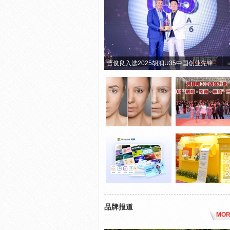
曹俊良入选2025胡润U35中国创业先锋
品牌报道
MOR