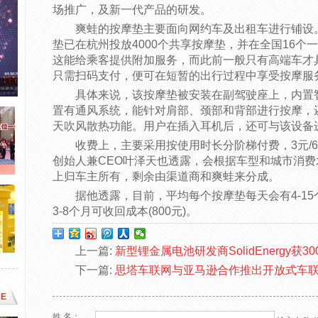
场推广，及新一代产品的研发。
爽蛙的按摩垫主要面向网约车及出租车进行铺设。
垫已在杭州投放4000个共享按摩垫，并在全国16
这能给乘客提供附加服务，而此前一般只有高端车才
只需扫码支付，便可在短暂的出行过程中享受按摩服
具体来说，该按摩垫被安装在副驾驶座上，内置
置有通风系统，能针对肩部、颈部和背部进行按摩，
天吹风散热功能。用户在插入耳机后，还可与该设备
收费上，主要采用按使用时长分阶梯付费，3元/6分
创始人兼CEO叶泽天也透露，会根据车型和城市消费
上归车主所有，剩余由渠道商和爽蛙来分成。
据他透露，目前，平均每个按摩垫每天会有4-15
3-8个月可收回成本(800元)。
上一篇:
新型锂金属电池研发商SolidEnergy获3
下一篇:
思塔车联网与亚马逊合作推出开放式车
E
姓 名：