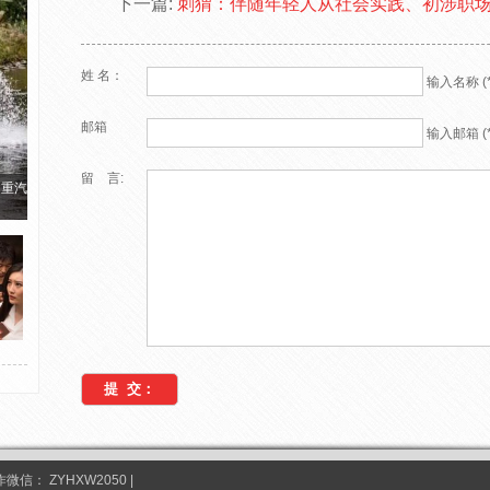
下一篇:
刺猬：伴随年轻人从社会实践、初涉职
姓 名：
输入名称 (*
邮箱
输入邮箱 (*
留 言:
国重汽
合作微信：
ZYHXW2050
|