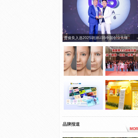
曹俊良入选2025胡润U35中国创业先锋
品牌报道
MOR