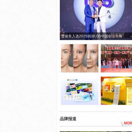
曹俊良入选2025胡润U35中国创业先锋
品牌报道
MOR