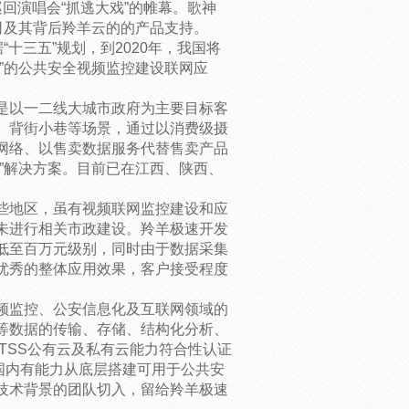
回演唱会“抓逃大戏”的帷幕。歌神
司及其背后羚羊云的的产品支持。
十三五”规划，到2020年，我国将
”的公共安全视频监控建设联网应
是以一二线大城市政府为主要目标客
、背街小巷等场景，通过以消费级摄
网络、以售卖数据服务代替售卖产品
”解决方案。目前已在江西、陕西、
些地区，虽有视频联网监控建设和应
未进行相关市政建设。羚羊极速开发
低至百万元级别，同时由于数据采集
优秀的整体应用效果，客户接受程度
频监控、公安信息化及互联网领域的
等数据的传输、存储、结构化分析、
TSS公有云及私有云能力符合性认证
前国内有能力从底层搭建可用于公共安
技术背景的团队切入，留给羚羊极速