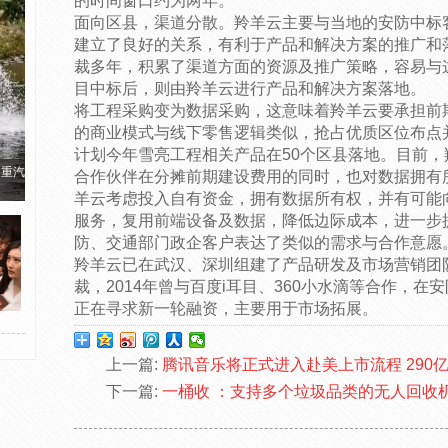
的时间窗口约为两年。
面向区县，渠道分散。羚羊云主要与当地的安防中标
建立了良好的关系，有利于产品和解决方案的推广和
裁多年，积累了渠道方面的资源及推广策略，容易与
目中标后，则由羚羊云进行产品和解决方案落地。
将工程采购变为数据采购，这意味着羚羊云要承担前
的商业模式与线下零售逻辑类似，抢占优质区位布点
计划今年雪亮工程相关产品在50个区县落地。目前
国重汽
合作伙伴在分摊前期建设费用的同时，也对数据拥有
羊云考虑投入自有资金，拥有数据所有权，并有可能
服务，复用前端设备及数据，降低边际成本，进一步
防、交通部门政企客户表达了类似的需求与合作意愿
羚羊云已在武汉、深圳组建了产品研发及市场营销团
裁，2014年曾与百度i耳目、360小水滴等合作，
正在寻求新一轮融资，主要用于市场拓展。
上一篇:
腾讯音乐将正式进入赴美上市流程 290
下一篇:
一桶收 ：支持多个垃圾品类的无人回收