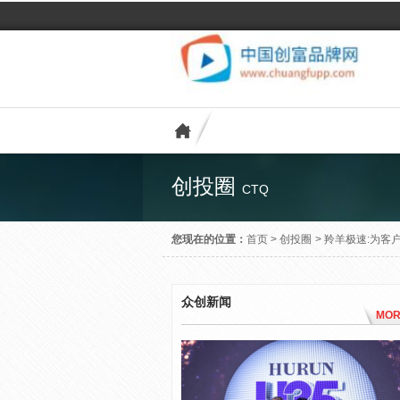
创投圈
CTQ
您现在的位置：
首页
>
创投圈
>
羚羊极速:为客
众创新闻
MOR