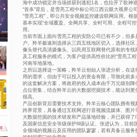
海中成功锁定并当场抓获到逃犯1名，也拉开了歌神巡
“首杀”背后，是雪亮工程中标公司江西云眼大视界公
“雪亮工程”，即公共安全视频监控建设联网应用。根据“
基本实现“全域覆盖、全网共享、全时可用、全程可控
用。
当前市面上面向雪亮工程的安防公司已有不少，但多
户。羚羊极速则选择从三四五线地区切入，选择社区
像头替代高清摄像头、以民用互联网替代原有的专线
及工程服务的模式，为客户提供高性价比的“雪亮工程
河南等地落地。
之所以选择这一策略，羚羊云创始人张进分析，在这
用的需求，但由于可以投入的资金有限，导致此前多
的这套解决方案，将政府的投入成本由千万元级别降
点位密集，结合羚羊云的大数据挖掘技术，能达到更
很高。
产品创新背后需要技术支持。羚羊云核心团队拥有视
跨界背景，具备通过互联网进行音视频流媒体、图片
大数据挖掘的技术研发和产品落地经验，并已获得了I
及国家信息安全等级保护III级认证。张进认为，目
E
全领域的视频云及应用的团队寥寥，若有具备云服务