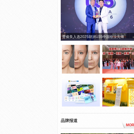
曹俊良入选2025胡润U35中国创业先锋
品牌报道
MOR