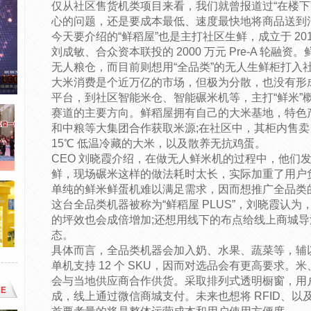
仅从社区售货机类项目来看，我们就曾报道过“在楼下”
心的问题，还是要成本最低、速度最快地将商品送到
今天要介绍的“鲜稻屋”也是主打社区生鲜，成立于 20
刘成敏、合众资本联投的 2000 万元 Pre-A 轮
无人粮仓，而目前则想用“全品类”的无人生鲜柜打入
大米消费是个近万亿的市场，但极为分散，也没有形
平台，到社区智能米仓、智能碾米机等，主打“鲜米”
赛道的主要方向。鲜稻屋拥有自己的大米基地，特色产
和中粮等大集团合作获取米源;在社区中，其柜内售卖 1
15℃ 低温冷藏的大米，以及散养无抗鸡蛋。
CEO 刘晓霞介绍，在做无人鲜米机的过程中，他们
鲜，现场碾米这样的做法耗时太长，实际加重了用户
单纯的鲜米鲜蛋机难以满足需求，因而想推广全品类
这台全品类机器被称为“鲜稻屋 PLUS”，刘晓霞认为
的坪效也会成倍增加;还想用线下的布点给线上商城导
态。
具体而言，全品类机器会加入奶、水果、蔬菜等，辅
单机支持 12 个 SKU，因而对选品会有更高要求
会与当地供应商合作供货。采取排列式透明橱窗，用
E
成，线上通过微信商城支付。未来也想将 RFID、