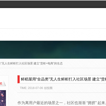
”无人生鲜柜打入社区场景 建立“货柜+电商”的生态
鲜稻屋用“全品类”无人生鲜柜打入社区场景 建立“货
E
TIME: 2018-07-06
创投圈
作为离用户最近的场景之一，社区也渐渐 “拥挤” 起来