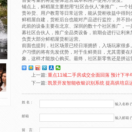
首要考量的将是整体运营成本和用户使用方便度。
铺点上，鲜稻屋主要想用“社区合伙人”来推广，一个
责补货、用户教育等日常运营，能从货柜收益中得到
鲜稻屋自建，货柜后台也能对产品进行监控，并不担
此前的设备主要在北京、深圳的数十个社区推广，一共铺
募社区合伙人，推广全品类设备，前期会进行让利来
负责大部分鲜稻屋货柜运营。
前面也提到，社区场景已经日渐拥挤，入场玩家很多
国重汽
户习惯的将有先发优势，对于生鲜类目，尤其需要在用
象，这样才能放心购买。最终，社区新零售还是拼运
上一篇:
重点11城二手房成交全面回落 预计下
下一篇:
凯景开发智能收银识别系统 提高烘培店
姓 名：
输入名称 (*
邮箱
输入邮箱 (*
留 言: