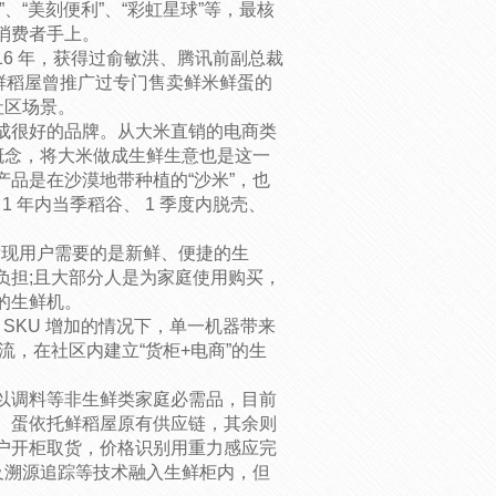
、“美刻便利”、“彩虹星球”等，最核
消费者手上。
16 年，获得过俞敏洪、腾讯前副总裁
融资。鲜稻屋曾推广过专门售卖鲜米鲜蛋的
社区场景。
成很好的品牌。从大米直销的电商类
概念，将大米做成生鲜生意也是这一
品是在沙漠地带种植的“沙米”，也
 年内当季稻谷、 1 季度内脱壳、
发现用户需要的是新鲜、便捷的生
负担;且大部分人是为家庭使用购买，
的生鲜机。
，SKU 增加的情况下，单一机器带来
流，在社区内建立“货柜+电商”的生
以调料等非生鲜类家庭必需品，目前
。米、蛋依托鲜稻屋原有供应链，其余则
户开柜取货，价格识别用重力感应完
以及溯源追踪等技术融入生鲜柜内，但