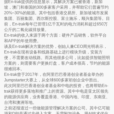
据En-trak提供的信息显示，其解决方案已被香港，新加
坡，澳门和泰国的300多家客户采用，并帮助它们普遍节约
20%~30%的能源。其中包括香港交易所、新加坡城市发展
集团、百丽集团、西尔斯控股、富士施乐，顺兴集团等。目
前，En-trak每年已管理1亿千瓦时的电力消耗和超过650万
公斤的二氧化碳排放量。
En-trak的收入来源于两个方面：硬件产品销售，软件平台
和APP的年使用费。
谈及En-trak解决方案的优势，创始人兼CEO周光明表示，
En-trak在现有设备和线路基础上进行模块升级，安装方
便，不需要改动线路。而其他很多公司，比如提供智能照明
方案的，则需要客户更换灯盘，客户成本很高，节约的能源
很难回本。
En-trak曾于2017年，在阿里巴巴香港创业者基金举办的
Jumpstarter大赛上，从全球600多家初创企业中胜出。
此次阿里巴巴香港创业者基金和中电的投资，也将帮助En-
trak获得更多落地和推广上的资源。其中中电是亚太区领先
的能源供应商，业务覆盖香港、中国内地、印度、东南亚、
台湾和澳洲等地。
之前还报道过一些做能源管理解决方案的公司。其中亿可能
源和DBI是通过非侵入方案，无需附加设备，用AI技术优化