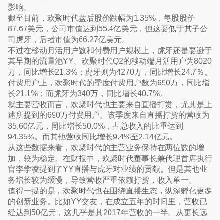
影响。
截至目前，欢聚时代盘后股价跌幅为1.35%，每股股价
87.67美元，公司市值达到55.4亿美元，但这要低于其子公
司虎牙，后者市值为66.27亿美元。
不过在移动月活用户数和付费用户规模上，虎牙还是要逊于
其早期的流量池YY。欢聚时代Q2的移动端月活用户为8020
万，同比增长21.3%；虎牙则为4270万，同比增长24.7％。
付费用户上，欢聚时代的季度付费用户数为690万，同比增
长21.1%；而虎牙为340万，同比增长40.7%。
就主要营收而言，欢聚时代也主要来自直播打赏，尤其是上
述所提到的690万付费用户。该季度来自直播打赏的营收为
35.60亿元，同比增长50.0%，占总收入的比重达到
94.35%。而其他营收同比增长9.4%至2.14亿元。
从这些数据来看，欢聚时代的主营业务保持在两位数的增
加，较为稳定。在财报中，欢聚时代董事长兼代理首席执行
官李学凌提到了YY直播与虎牙对业绩的贡献。但是其他业
务增长较为缓慢，导致营收严重依赖打赏，收入单一。
值得一提的是，欢聚时代也在围绕直播生态，纵深孵化更多
的创新业务。比如YY交友，在成立五年的时间里，营收已
经达到50亿元，这几乎是其2017年营收的一半。从更长远