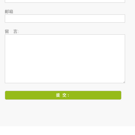
邮箱
留 言: