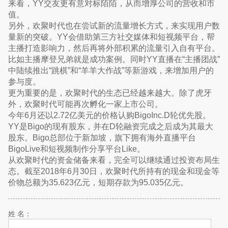
来看，YY交友更有意对标陌陌，从而增厚公司的营收和市
值。
另外，欢聚时代也在尝试新的流量增长方式，来实现用户数
量新的突破。YY会借助第三方社交媒体和短视频平台，帮
主播打造影响力，然后再将外部积累的流量引入自有平台。
比如主播摩登兄弟就是成功案例。同时YY直播在“主播团战”
中陆续推出“跳棋”和“羊羊大作战”等新游戏，来增加用户的
参与度。
更为重要的是，欢聚时代的生态已经越来越大。除了虎牙
外，欢聚时代可能再次孵化一家上市公司。
今年6月还以2.72亿美元的价格认购BigoInc.D轮优先股。
YY是Bigo的现有股东，并在D轮融资完成之后成为其最大
股东。Bigo总部位于新加坡，旗下拥有海外直播平台
BigoLive和短视频制作分享平台Like。
从欢聚时代的资金储备来看，完全可以继续通过投资布局生
态。截至2018年6月30日，欢聚时代所持有的现金和现金等
价物总额为35.623亿元，短期存款为95.035亿元。
姓 名：