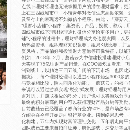
在这些三四线城市，证券线下网点分布不足，且若非
点线下理财经理也无法掌握用户的潜在理财需求，更
上在三四线城市中，小镇青年对微信生态高度依赖，这
及留存上的表现远不如微信小程序。由此，「蘑菇云」
“理财小店铺”小程序：集资讯，产品，投教，游戏，
四线城市线下理财经理通过微信分享给更多用户，更
铺”小程序的过程中，理财经理成为身边朋友圈，以及
场热点资讯，组织理财知识竞赛，组局K线比赛，并
国重汽
资风格，产品偏好和投资财力意愿等画像特征，以能
例如，2018年12月，蘑菇云为中信建投搭建理财小
天实现了75亿理财产品销量。在COO谭炽文看来，“
制到线上，以触达三四五线广阔的下沉市场，也因此定
据统计，每个理财经理可以通过小程序触达3000多
与竞品相比较，除去同质化功能，「蘑菇云」的核心优
来说可以通过游戏实现“裂变”式发展：理财经理与用
财对抗，并赚取相应的积分，用户也可以将游戏分享
最终的积分最高的用户可以获得理财产品分销等奖励
目前蘑菇云已经覆盖了券商行业的50%，是市场占
介绍会在今年开始走向银行基金业。谈到终局思考，
化构建，五年内实现财富管理社交化，五年后走向平
团队成员主要来自招商证券，腾讯游戏，深交所等互