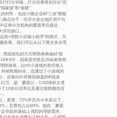
实行打分评级，打分结果将划分出“优
国家级”和“省级”。
的村民，包括小微企业和“三农”都能
心痛点在于：经济欠发达地区用户与
区中证券分支机构的覆盖率仅接近
大供应缺口。
运营+理财小店铺小程序”的模式，为
营服务商。我们可以从以下两大块去理
，用游戏化的方式帮助券商做好“投
18年8月，国泰君安联合20余家券商
线理财游戏，以H5小游戏的形式植入
，和销售额转化，也通过了小游戏的
云」还推出针对模拟操盘的K线游
.21万。据「蘑菇云」COO谭炽文透
了10倍日活率以及通过借助微信流
一。
云」发现：72%学历为大专及以下，
3%，且男性占比60%。据此「蘑菇
一定存款的基础上强烈的理财需求。