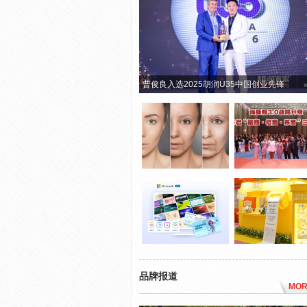
曹俊良入选2025胡润U35中国创业先锋
品牌报道
MOR