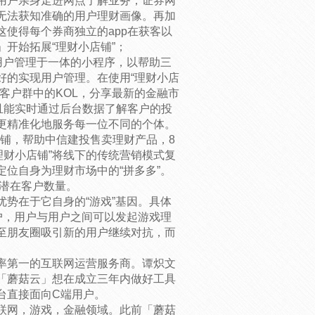
用户亲身走进网点了解业务，证券网
无法获知准确的用户理财画像。再加
使得每个券商独立的app在获客以
开始拓展“理财小店铺”；
用户管理于一体的小程序，以帮助三
好的实现用户管理。在使用“理财小店
客户群中的KOL，分享最新的金融市
且能实时通过后台数据了解客户的投
更精准化地服务每一位不同的个体。
店铺，帮助中信建投售卖理财产品，8
理财小店铺”将线下的传统营销模式复
位自身为理财市场中的“拼多多”。
的潜在客户数量。
势在于它自身的“游戏”基因。具体
户，用户与用户之间可以发起游戏理
至朋友圈吸引新的用户继续对抗，而
。
有率第一的互联网运营服务商。谭炽文
「蘑菇云」想在成立三年内做好工具
台直接面向C端用户。
联网，游戏，金融领域。此前「蘑菇