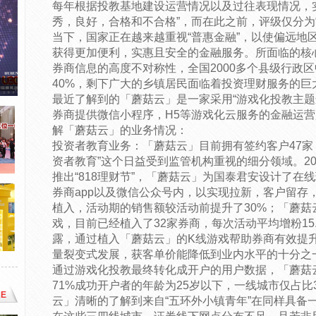
每年根据投教基地建设运营情况以及过往表现情况，
秀，良好，合格和不合格”，而在此之前，评级仅分为“
当下，国家正在越来越重视“普惠金融”，以使偏远地区
获得更加便利，实惠且安全的金融服务。所面临的核
券商信息的高度不对称性，全国2000多个县级行政
40%，剩下广大的乡镇居民面临着投资理财服务的巨
最近了解到的「蘑菇云」是一家采用“游戏化投教主题
券商提供微信小程序，H5等游戏化云服务的金融运
解「蘑菇云」的业务情况：
投资者教育业务：「蘑菇云」目前拥有签约客户47家
资者教育”这个日益受到监管机构重视的细分领域。20
推出“818理财节”，「蘑菇云」为国泰君安设计了在
券商app以及微信公众号内，以实现拉新，客户留存
植入，活动期的销售额较活动前提升了30%；「蘑菇
戏，目前已经植入了32家券商，每次活动平均增粉15
露，通过植入「蘑菇云」的K线游戏帮助券商有效提升
量裂变式发展，获客单价能降低到业内水平的十分之
通过游戏化投教最终转化成开户的用户数据，「蘑菇
71%成功开户者的年龄为25岁以下，一线城市仅占比
E
云」清晰的了解到来自“五环外小镇青年”在同样具备