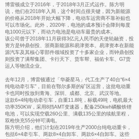
博雷顿成立于2016年，于2018年3月正式运作。陈方明
说，他们在2018年入局，这个时间点很关键，因为新能源
的价格从2018年开始大幅下降，电动车运营商不靠补贴也
可以市场化。此外，2020年，电池的成本预计会降到每度
电1000元以下，而动力电池是电动车最贵的成本。
该公司曾于2018年11月获得3亿元人民币的天使轮融资，投
资方是钟鼎创投、浙商新能源和易津资本。易津资本在新能
源汽车及其核心零部件领域投资了十多家企业，而钟鼎创投
则投资了满帮集团、卡行天下、货车帮、福佑卡车、G7货
运人等物流企业。
去年12月，博雷顿通过「华菱星马」代工生产了40台“6×4
纯电动牵引车”，目前在鄂尔多斯的矿区运营，这批电动重
卡也同时投放到青海、深圳、成都、北京、武汉等地。
这款6×4纯电动牵引车，自重11.8吨，标载49吨，电机最大
功率350KW，采用8挡AMT变速器，配备250kwh磷酸铁锂
电池，可以实现空载260公里、满载135公里的续航里程，
双枪快充55分钟可满电。
陈方明介绍，他们计划在2019年生产2000台纯电动重卡，
包括6×4牵引车、两款8×4自卸车、两款6×4自卸车。这些