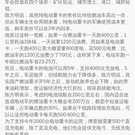
车会投放在四个场景：矿区短运、城市渣土、港口、城郊短
驳。
陈方明说，虽然纯电动重卡的售价比传统燃油车高出一倍，
但从车辆全生命周期来看，纯电动重卡的车辆使用成本更
低，购车差价可以在2年内回本。
他算过这样一笔账，如果一台燃油重卡一天跑400公里，1
公里耗油3块钱，一天就要1200元油费。而如果是电动重
卡，一天跑400公里大概需要800度电，花500元电费，比
燃油车的1200元油费少了700元，这样算下来，电动车跑一
年能比燃油车省23-25万。
而且，电动重卡的电池可以用5年，支持4000次充放电，5
年之后，车还能开，但续航能力会下降很多。陈方明说，其
实国产燃油重卡开5年之后，发动机效率也会下降，由此带
来油耗增加，使运输经济性大打折扣，很容易就被淘汰。
陈方明表示，考虑到电池续航在200公里左右，国内适合改
造成电动车的燃油重卡大概会有200万台，都是中短途运输
车辆，占车辆总数的30%。如果在干线路段增加充电站，可
以让这些电动重卡每天跑500-600公里。
为了支持今年2000台电动重卡的运营，博雷顿需要500个直
流充电桩，除了直流充电，他们也会提供充电弓、无线充电
和换电系统。