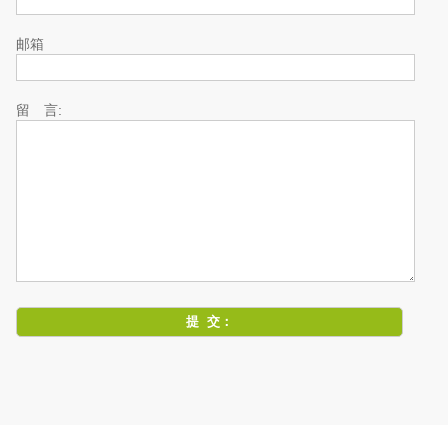
邮箱
留 言: