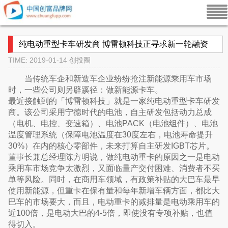
纯电动重型卡车研发商 博雷顿科技正寻求新一轮融资
TIME: 2019-01-14
创投圈
当传统车企和新造车企业纷纷抢注新能源乘用车市场
时，一些公司则另辟蹊径：做新能源卡车。
最近接触到的「博雷顿科技」就是一家纯电动重型卡车研发
商。该公司采用宁德时代的电池，自主研发包括动力总成
（电机、电控、变速箱）、电池PACK（电池组件）、电池
温度管理系统（保障电池温度在30度左右，电池寿命提升
30%）在内的核心零部件，未来打算自主研发IGBT芯片。
董事长兼总经理陈方明说，做纯电动重卡的原因之一是电动
乘用车市场竞争太激烈，又面临量产交付困难、消费者不买
单等风险。同时，在商用车领域，有政策补贴的大巴车最早
使用新能源，但重卡在保有量和每年新增车辆方面，都比大
巴车的市场要大，而且，电动重卡的减排量是电动乘用车的
近100倍，是电动大巴的4-5倍，即使没有专项补贴，也值
得切入。