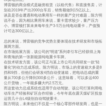
博雷顿的商业模式是融资租赁（以租代售）和直接售卖，计
划在2019年产出2000台车后，销售额做到15亿以上。
谈及是否会遭遇和电动乘用车一样的量产交付难题，陈方明
说不会，因为相比乘用车来说，重卡需求较少，量产压力
小。博雷顿打算未来每年生产3-5万台纯电动重卡，产值预
计可达300亿以上。
总的来说，博雷顿的竞争优势主要体现在技术研发和市场拓
展两方面。
在市场拓展方面，该公司的“明道”系列牵引车已经获得上海
和青海的第一张新能源纯电重卡车牌。
在技术研发方面，该公司正与某上市公司共同研发一款“轻
量化”的动力总成系统。陈方明说，市场上的变速箱大多是8
挡和9挡，但他们会研发4挡自动变速箱，把电动总成的重
量从700多公斤降到300多公斤，这意味着，可以多运400
公斤货物，一年能多赚大约2.5万元。
而这套动力总成系统也适用于自动驾驶。该公司打算利用电
动车生产经验和矿区合作经验，今年年底在露天煤矿区投放
运营几十台L4级别自动驾驶重卡。
陈方明说，未来他们不仅是一个核心零部件研发商，也是一