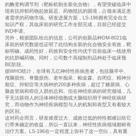
的酶变构调节剂（靶标机制全新化合物），有望突破临床中
现有抗抑郁药物起效延迟、药物抵抗的困境，占领未满足患
者需求的药物市场。研发进展方面，LS-196拥有完全自主
知识产权，其临床前的研究工作全部完成，目前已经提交
IND申请。
另外，根据团队给出的信息，公司的创新品种DM-8021临
床前的研究数据也证明了此结构全新的化合物安全有效，靶
标明确、成药性好，药效和安全性均优于目前临床一线使用
的抗胆碱药物。同时，公司数个高端制剂品种处于临床预
BE阶段。
据WHO统计，全球有几亿神经性疾病患者，包括脑卒中、
颅脑损伤、脊髓损伤、老年痴呆、帕金森、自闭症、精神分
裂症、抑郁症等大病种的200多种疾病，超过了糖尿病、心
脑血管病和癌症人群的总和。但在神经疾病的研究领域，几
乎无法获得人的活体神经细胞或大脑组织用于神经疾病研
究，而动物作为神经疾病模型与人的机制和表型又有着较大
的区别。
这对药企而言，研发难度过大、成效过低的特性都难以给它
们带来确定的收益，所以一直以来，神经性疾病领域都鲜有
治疗方案。LS-196在一定程度上弥补了这一空白，具有重